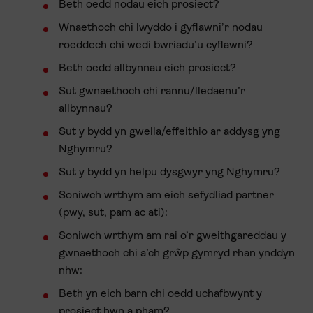
Beth oedd nodau eich prosiect?
Wnaethoch chi lwyddo i gyflawni’r nodau
roeddech chi wedi bwriadu’u cyflawni?
Beth oedd allbynnau eich prosiect?
Sut gwnaethoch chi rannu/lledaenu’r
allbynnau?
Sut y bydd yn gwella/effeithio ar addysg yng
Nghymru?
Sut y bydd yn helpu dysgwyr yng Nghymru?
Soniwch wrthym am eich sefydliad partner
(pwy, sut, pam ac ati):
Soniwch wrthym am rai o’r gweithgareddau y
gwnaethoch chi a’ch grŵp gymryd rhan ynddyn
nhw:
Beth yn eich barn chi oedd uchafbwynt y
prosiect hwn a pham?