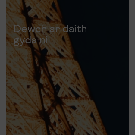
Dewch ar daith
gyda ni