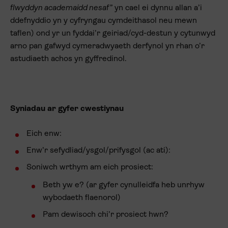
flwyddyn academaidd nesaf”
yn cael ei dynnu allan a’i
ddefnyddio yn y cyfryngau cymdeithasol neu mewn
taflen) ond yr un fyddai’r geiriad/cyd-destun y cytunwyd
arno pan gafwyd cymeradwyaeth derfynol yn rhan o’r
astudiaeth achos yn gyffredinol.
Syniadau ar gyfer cwestiynau
Eich enw:
Enw’r sefydliad/ysgol/prifysgol (ac ati):
Soniwch wrthym am eich prosiect:
Beth yw e? (ar gyfer cynulleidfa heb unrhyw
wybodaeth flaenorol)
Pam dewisoch chi’r prosiect hwn?