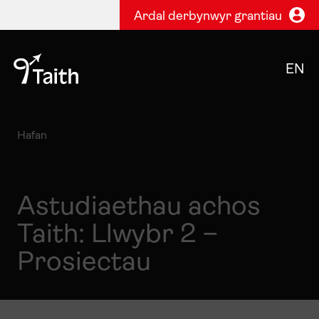
Ardal derbynwyr grantiau
EN
Hafan
Astudiaethau achos
Taith: Llwybr 2 –
Prosiectau