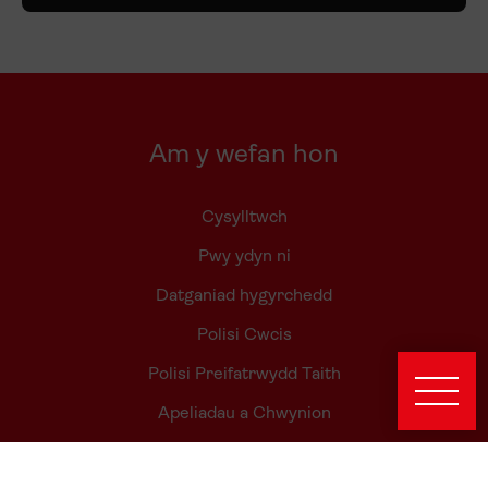
Am y wefan hon
Cysylltwch
Pwy ydyn ni
Datganiad hygyrchedd
Polisi Cwcis
Polisi Preifatrwydd Taith
Apeliadau a Chwynion
Gwybodaeth gyhoeddus