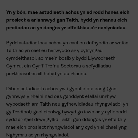
Yn y bôn, mae astudiaeth achos yn adrodd hanes eich
prosiect a ariannwyd gan Taith, bydd yn rhannu eich
profiadau ac yn dangos yr effeithiau a’r canlyniadau.
Bydd astudiaethau achos yn cael eu defnyddio ar wefan
Taith ac yn cael eu hyrwyddo ar y cyfryngau
cymdeithasol, ac mae’n bosib y bydd Llywodraeth
Cymru, ein Cyrff Trefnu Sectorau a sefydliadau
perthnasol eraill hefyd yn eu rhannu.
Diben astudiaeth achos yw i gynulleidfa eang (gan
gynnwys y rheini nad oes ganddynt efallai unrhyw
wybodaeth am Taith neu gyfnewidiadau rhyngwladol yn
gyffredinol) gael cipolwg bywyd go iawn ar y cyfleoedd
sydd ar gael drwy gyllid Taith, gan ddangos yr effaith y
mae eich prosiect rhyngwladol ar y cyd yn ei chael yng
Nghymru ac yn rhyngwladol.