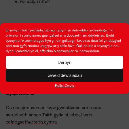
ei roi iddyn nhw?
Delweddau:
Er mwyn rhoi'r profiadau gorau, rydym yn defnyddio technolegau fel
briwsion i storio a/neu gael gafael ar wybodaeth am ddyfeisiau. Bydd
cydsynio i'r technolegau hyn yn ein galluogi i brosesu data fel ymddygiad
Mae angen lluniau o gyfnod eich symudedd i gyd-fynd
pori neu gyfeirnodau unigryw ar y safle hwn. Gall peidio â chydsynio neu
â’ch astudiaeth achos. Mae’n
rhaid
cael caniatâd i
dynnu caniatâd yn ôl, effeithio'n andwyol ar rai nodweddion.
ddefnyddio pob llun (h.y. ffurflenni cydsyniad lluniau a
Derbyn
drefnwyd gan yr ysgol).
Gweld dewisiadau
Polisi Cwcis
Cysylltwch â:
Os oes gennych unrhyw gwestiynau am rannu
astudiaeth achos Taith gyda ni, ebostiwch
cefnogaeth@taith.cymru