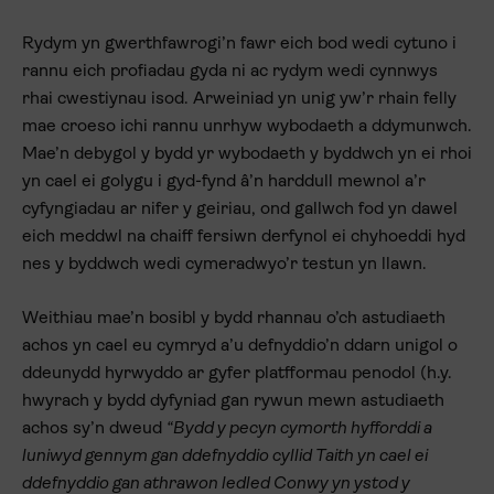
Rydym yn gwerthfawrogi’n fawr eich bod wedi cytuno i
rannu eich profiadau gyda ni ac rydym wedi cynnwys
rhai cwestiynau isod. Arweiniad yn unig yw’r rhain felly
mae croeso ichi rannu unrhyw wybodaeth a ddymunwch.
Mae’n debygol y bydd yr wybodaeth y byddwch yn ei rhoi
yn cael ei golygu i gyd-fynd â’n harddull mewnol a’r
cyfyngiadau ar nifer y geiriau, ond gallwch fod yn dawel
eich meddwl na chaiff fersiwn derfynol ei chyhoeddi hyd
nes y byddwch wedi cymeradwyo’r testun yn llawn.
Weithiau mae’n bosibl y bydd rhannau o’ch astudiaeth
achos yn cael eu cymryd a’u defnyddio’n ddarn unigol o
ddeunydd hyrwyddo ar gyfer platfformau penodol (h.y.
hwyrach y bydd dyfyniad gan rywun mewn astudiaeth
achos sy’n dweud
“Bydd y pecyn cymorth hyfforddi a
luniwyd gennym gan ddefnyddio cyllid Taith yn cael ei
ddefnyddio gan athrawon ledled Conwy yn ystod y