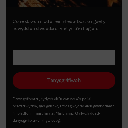
Cofrestrwch i fod ar ein rhestr bostio i gael y
newyddion diweddaraf ynglŷn â’r rhaglen.
Drwy gofrestru, rydych chi’n cytuno â’n
polisi
preifatrwyddy
, gan gynnwys trosglwyddo eich gwybodaeth
i’n platfform marchnata, Mailchimp. Gallwch ddad-
danysgrifio ar unrhyw adeg.