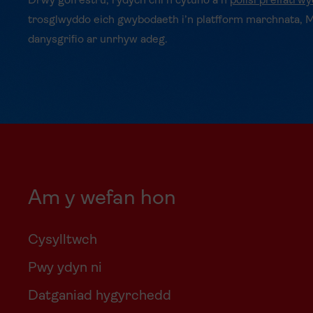
Drwy gofrestru, rydych chi’n cytuno â’n
polisi preifatrw
trosglwyddo eich gwybodaeth i’n platfform marchnata, 
danysgrifio ar unrhyw adeg.
Am y wefan hon
Cysylltwch
Pwy ydyn ni
Datganiad hygyrchedd