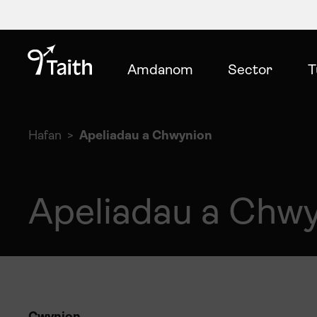
Amdanom
Sector
T
Hafan
Apeliadau a Chwynion
Apeliadau a Chw