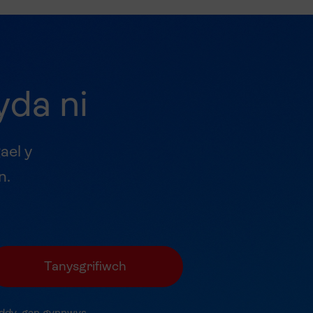
yda ni
ael y
n.