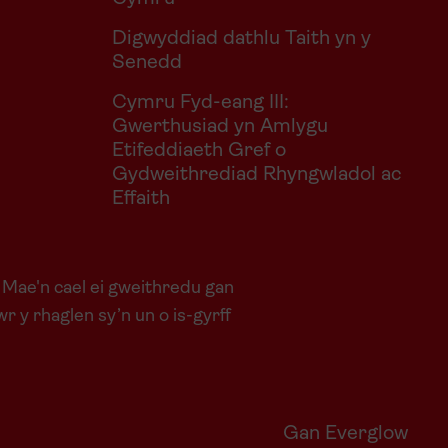
Digwyddiad dathlu Taith yn y
Senedd
Cymru Fyd-eang III:
Gwerthusiad yn Amlygu
Etifeddiaeth Gref o
Gydweithrediad Rhyngwladol ac
Effaith
 Mae'n cael ei gweithredu gan
y rhaglen sy’n un o is-gyrff
Gan Everglow