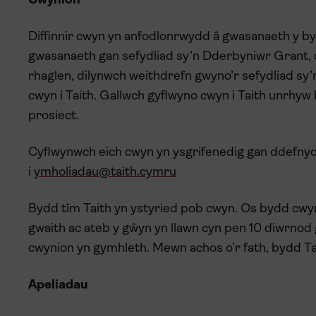
Cwynion
Diffinnir cwyn yn anfodlonrwydd â gwasanaeth y by
gwasanaeth gan sefydliad sy’n Dderbyniwr Grant, 
rhaglen, dilynwch weithdrefn gwyno’r sefydliad s
cwyn i Taith. Gallwch gyflwyno cwyn i Taith unrhy
prosiect.
Cyflwynwch eich cwyn yn ysgrifenedig gan ddefny
i
ymholiadau@taith.cymru
Bydd tîm Taith yn ystyried pob cwyn. Os bydd cwyn
gwaith ac ateb y gŵyn yn llawn cyn pen 10 diwrnod
cwynion yn gymhleth. Mewn achos o’r fath, bydd Ta
Apeliadau