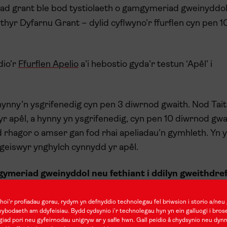
ad grant ble bod tystiolaeth o gamgymeriad gweinyddol
hyr Dyfarnu Grant – dylid cyflwyno’r ffurflen cyn pen 
dio’r
Ffurflen Apelio
a’i hebostio gyda’r testun ‘Apêl’ i
hynny’n ysgrifenedig cyn pen 3 diwrnod gwaith. Nod Tait
 apêl, a hynny yn ysgrifenedig, cyn pen 10 diwrnod gwai
rhagor o amser gan fod rhai apeliadau’n gymhleth. Yn y
geiswyr ynghylch cynnydd yr apêl.
mgymeriad gweinyddol neu fethiant i ddilyn gweithdre
s nad yw’r amgylchiadau hyn yn berthnasol, cyfeiriwc
oi'r profiadau gorau, rydym yn defnyddio technolegau fel briwsion i storio a/neu 
wybodaeth am ddyfeisiau. Bydd cydsynio i'r technolegau hyn yn ein galluogi i bros
iad pori neu gyfeirnodau unigryw ar y safle hwn. Gall peidio â chydsynio neu dyn