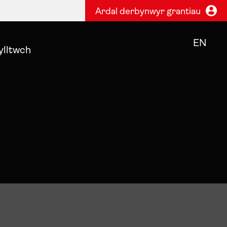
Ardal derbynwyr grantiau
EN
ylltwch