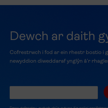
Dewch ar daith g
Cofrestrwch i fod ar ein rhestr bostio i g
newyddion diweddaraf ynglŷn â’r rhagle