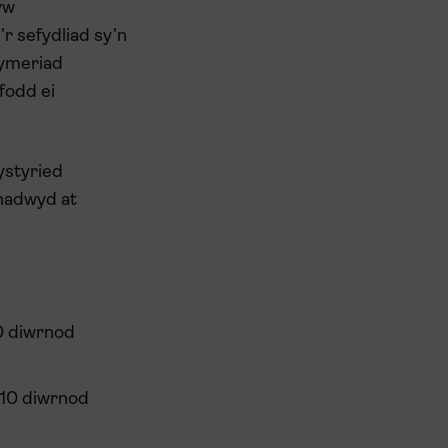
yw
r sefydliad sy’n
gymeriad
fodd ei
ystyried
chadwyd at
10 diwrnod
n 10 diwrnod