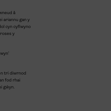
mwneud â
i ariannu gan y
ol cyn cyflwyno
broses y
Cwyn’
n tri diwrnod
n fod rhai
ei gŵyn.