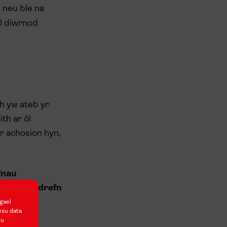
 neu ble na
10 diwrnod
h yw ateb yr
th ar ôl
r achosion hyn,
fnau
h at Weithdrefn
gael
esu data
nu