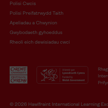
Polisi Cwcis
Polisi Preifatrwydd Taith
Apeliadau a Chwynion
Gwybodaeth gyhoeddus
Rheoli eich dewisiadau cwci
Rhagl
Inter
Prif
© 2026 Hawlfraint International Learning 