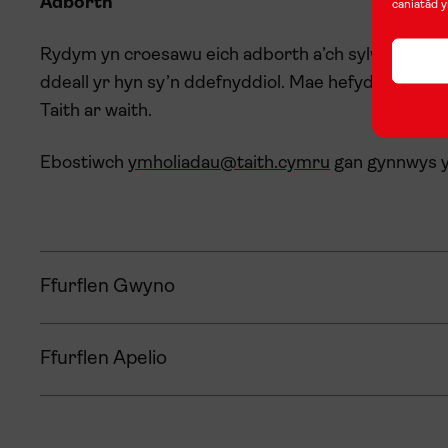
Adborth
caniatâd y
Rydym yn croesawu eich adborth a’ch sylwadau cyff
ddeall yr hyn sy’n ddefnyddiol. Mae hefyd yn dango
Taith ar waith.
Ebostiwch
ymholiadau@taith.cymru
gan gynnwys y 
Ffurflen Gwyno
Ffurflen Apelio