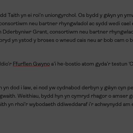
dd Taith yn ei roi’n uniongyrchol. Os bydd y gŵyn yn y
consortiwm neu bartner rhyngwladol ac sydd wedi cael e
y’n Dderbyniwr Grant, consortiwm neu bartner rhyngwlad
w bryd yn ystod y broses o wneud cais neu ar bob cam o 
ddio’r
Ffurflen Gwyno
a’i he-bostio atom gyda’r testun ‘
 yn dod i law, ei nod yw cydnabod derbyn y gŵyn cyn pe
 gwaith. Weithiau, bydd hyn yn cymryd rhagor o amser ga
ith yn rhoi’r wybodaeth ddiweddaraf i’r achwynydd am 