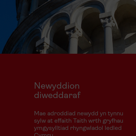
Newyddion
diweddaraf
Mae adroddiad newydd yn tynnu
sylw at effaith Taith wrth gryfhau
ymgysylltiad rhyngwladol ledled
Cymru