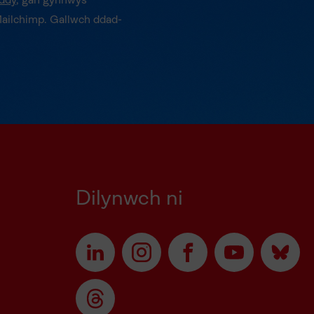
yddy
, gan gynnwys
Mailchimp. Gallwch ddad-
Dilynwch ni