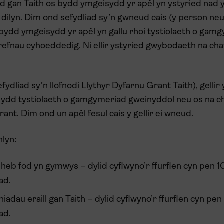
aed gan Taith os bydd ymgeisydd yr apêl yn ystyried nad 
ilyn. Dim ond sefydliad sy’n gwneud cais (y person neu’
os bydd ymgeisydd yr apêl yn gallu rhoi tystiolaeth o gam
efnau cyhoeddedig. Ni ellir ystyried gwybodaeth na cha
dliad sy’n llofnodi Llythyr Dyfarnu Grant Taith), gellir 
bydd tystiolaeth o gamgymeriad gweinyddol neu os na 
nt. Dim ond un apêl fesul cais y gellir ei wneud.
nlyn:
heb fod yn gymwys – dylid cyflwyno’r ffurflen cyn pen 
ad.
dau eraill gan Taith – dylid cyflwyno’r ffurflen cyn pe
ad.