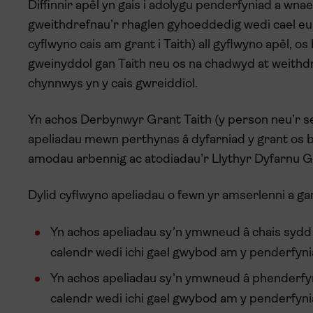
Diffinnir apêl yn gais i adolygu penderfyniad a wn
gweithdrefnau’r rhaglen gyhoeddedig wedi cael eu d
cyflwyno cais am grant i Taith) all gyflwyno apêl, 
gweinyddol gan Taith neu os na chadwyd at weithdr
chynnwys yn y cais gwreiddiol.
Yn achos Derbynwyr Grant Taith (y person neu’r sefy
apeliadau mewn perthynas â dyfarniad y grant os 
amodau arbennig ac atodiadau’r Llythyr Dyfarnu Gra
Dylid cyflwyno apeliadau o fewn yr amserlenni a ga
Yn achos apeliadau sy’n ymwneud â chais sydd 
calendr wedi ichi gael gwybod am y penderfyni
Yn achos apeliadau sy’n ymwneud â phenderfynia
calendr wedi ichi gael gwybod am y penderfyni