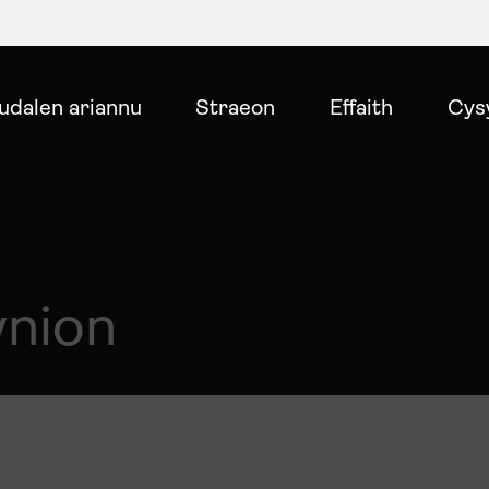
udalen ariannu
Straeon
Effaith
Cys
ynion