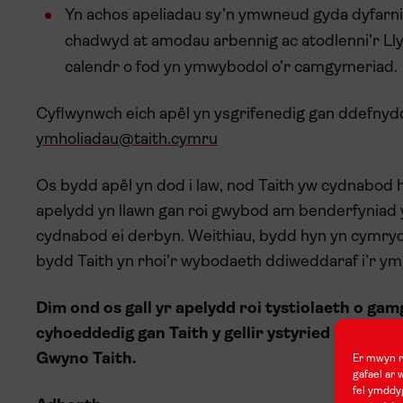
Yn achos apeliadau sy’n ymwneud gyda dyfarni
chadwyd at amodau arbennig ac atodlenni’r Llyt
calendr o fod yn ymwybodol o’r camgymeriad.
Cyflwynwch eich apêl yn ysgrifenedig gan ddefnyd
ymholiadau@taith.cymru
Os bydd apêl yn dod i law, nod Taith yw cydnabod 
apelydd yn llawn gan roi gwybod am benderfyniad yr
cydnabod ei derbyn. Weithiau, bydd hyn yn cymryd 
bydd Taith yn rhoi’r wybodaeth ddiweddaraf i’r ym
Dim ond os gall yr apelydd roi tystiolaeth o ga
cyhoeddedig gan Taith y gellir ystyried apêl. O
Gwyno Taith.
Er mwyn rh
gafael ar 
fel ymddyg