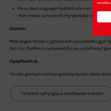
caniatâd y
Pa un darn o gyngor fyddech chi’n ei roi i rywun
rhan mewn symudedd rhyngwladol ond a allai fo
Lluniau:
Mae angen lluniau o gyfnod eich symudedd i gyd-fy
llun (h.y. ffurflenni cydsyniad lluniau a drefnwyd gan
Cysylltwch â:
Os oes gennych unrhyw gwestiynau am rannu astud
Templedi cyfryngau a chanllawiau brandio