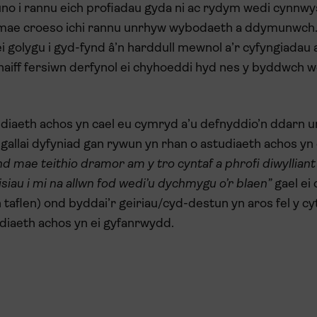
o i rannu eich profiadau gyda ni ac rydym wedi cynnwy
lly mae croeso ichi rannu unrhyw wybodaeth a ddymunwch
 golygu i gyd-fynd â’n harddull mewnol a’r cyfyngiadau a
haiff fersiwn derfynol ei chyhoeddi hyd nes y byddwch w
tudiaeth achos yn cael eu cymryd a’u defnyddio’n ddarn u
 gallai dyfyniad gan rywun yn rhan o astudiaeth achos 
 ond mae teithio dramor am y tro cyntaf a phrofi diwyllia
siau i mi na allwn fod wedi’u dychmygu o’r blaen”
gael ei 
aflen) ond byddai’r geiriau/cyd-destun yn aros fel y c
iaeth achos yn ei gyfanrwydd.