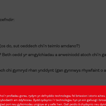
efndir:
 (os do, sut oeddech chi’n teimlo amdano?)
 Beth oedd yr amgylchiadau a arweiniodd atoch chi’n g
ch chi gymryd rhan ynddynt (gan gynnwys rhywfaint o a
?)
oi'r profiadau gorau, rydym yn defnyddio technolegau fel briwsion i storio a/neu 
ech chi wedi bwriadu’u cyflawni?
wybodaeth am ddyfeisiau. Bydd cydsynio i'r technolegau hyn yn ein galluogi i bros
iad pori neu gyfeirnodau unigryw ar y safle hwn. Gall peidio â chydsynio neu dyn
i? A yw wedi gwneud gwahaniaeth cadarnhaol? (os felly, p