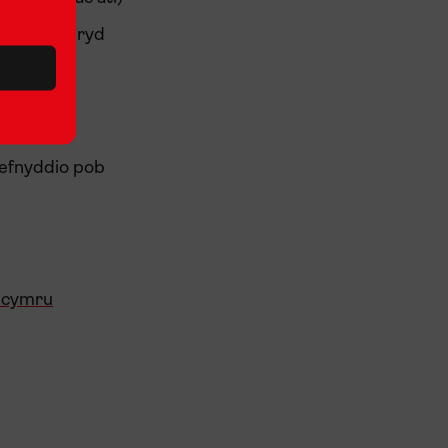
cyfle i gymryd
defnyddio pob
.cymru