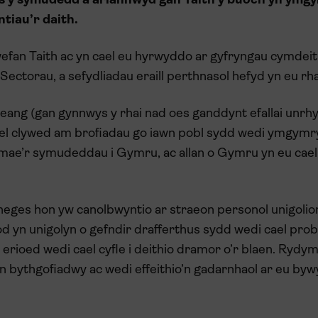
s y symudedd a ariannwyd gan Taith y buoch yn ymgym
tiau’r daith.
efan Taith ac yn cael eu hyrwyddo ar gyfryngau cymdeit
ectorau, a sefydliadau eraill perthnasol hefyd yn eu rh
fa eang (gan gynnwys y rhai nad oes ganddynt efallai un
ael clywed am brofiadau go iawn pobl sydd wedi ymgymr
 y mae’r symudeddau i Gymru, ac allan o Gymru yn eu cael
r neges hon yw canolbwyntio ar straeon personol unigolio
od yn unigolyn o gefndir drafferthus sydd wedi cael pro
w erioed wedi cael cyfle i deithio dramor o’r blaen. Ryd
un bythgofiadwy ac wedi effeithio’n gadarnhaol ar eu byw