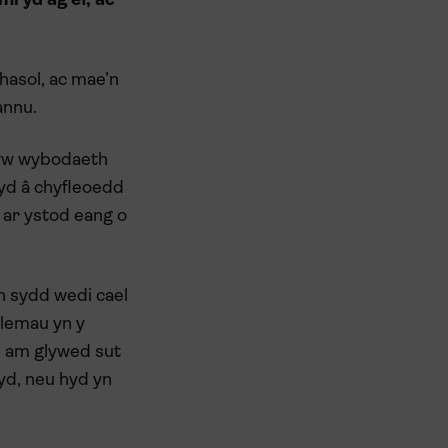
ryd ag ef, ac
hasol, ac mae’n
annu.
rhyw wybodaeth
yd â chyfleoedd
 ar ystod eang o
n sydd wedi cael
blemau yn y
ym am glywed sut
yd, neu hyd yn