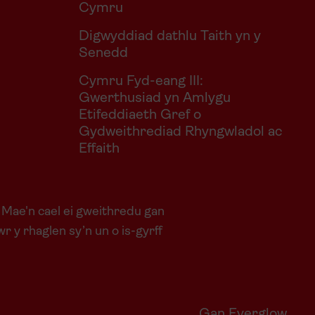
Cymru
Digwyddiad dathlu Taith yn y
Senedd
Cymru Fyd-eang III:
Gwerthusiad yn Amlygu
Etifeddiaeth Gref o
Gydweithrediad Rhyngwladol ac
Effaith
 Mae'n cael ei gweithredu gan
y rhaglen sy’n un o is-gyrff
Gan Everglow