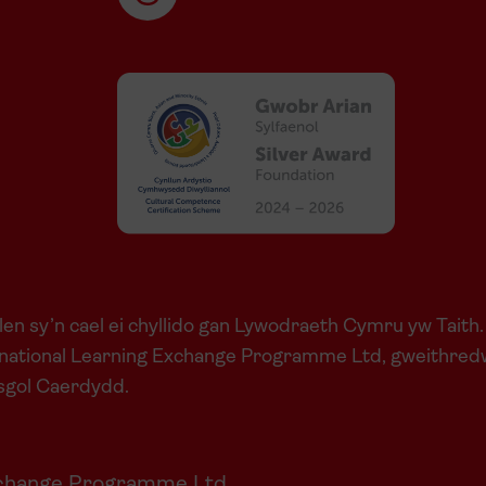
en sy’n cael ei chyllido gan Lywodraeth Cymru yw Taith.
national Learning Exchange Programme Ltd, gweithredwr 
ysgol Caerdydd.
Exchange Programme Ltd