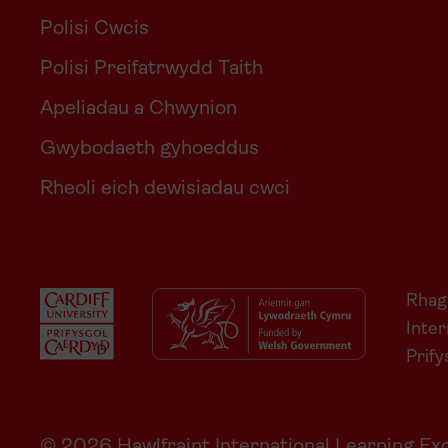
Polisi Cwcis
Polisi Preifatrwydd Taith
Apeliadau a Chwynion
Gwybodaeth gyhoeddus
Rheoli eich dewisiadau cwci
Rhagl
Inter
Prif
© 2026 Hawlfraint International Learning 