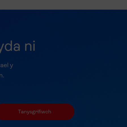
yda ni
ael y
n.