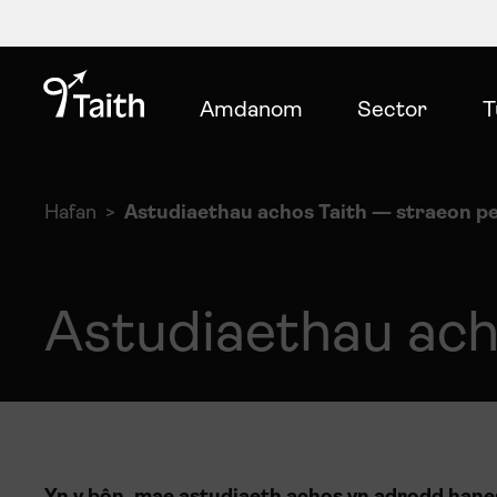
Amdanom
Sector
T
Hafan
Astudiaethau achos Taith — straeon p
Astudiaethau ach