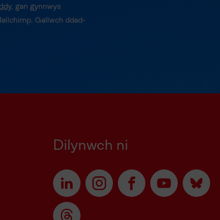
yddy
, gan gynnwys
Mailchimp. Gallwch ddad-
Dilynwch ni