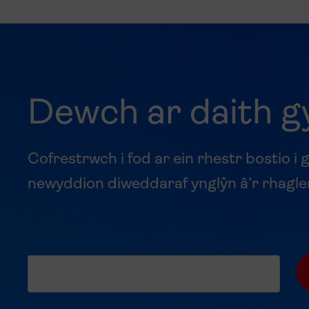
Dewch ar daith g
Cofrestrwch i fod ar ein rhestr bostio i g
newyddion diweddaraf ynglŷn â’r rhagle