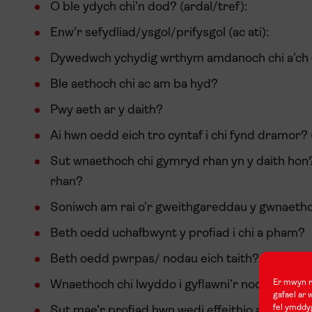
O ble ydych chi’n dod? (ardal/tref):
Enw’r sefydliad/ysgol/prifysgol (ac ati):
Dywedwch ychydig wrthym amdanoch chi a’ch c
Ble aethoch chi ac am ba hyd?
Pwy aeth ar y daith?
Ai hwn oedd eich tro cyntaf i chi fynd dramor?
Sut wnaethoch chi gymryd rhan yn y daith hon?
rhan?
Soniwch am rai o’r gweithgareddau y gwnaetho
Beth oedd uchafbwynt y profiad i chi a pham?
Beth oedd pwrpas/ nodau eich taith? (a pham
Er mwyn rh
Wnaethoch chi lwyddo i gyflawni’r nodau roedd
gafael ar 
fel ymddyg
Sut mae’r profiad hwn wedi effeithio arnoch ch