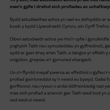
Yn y bôn, mae astudiaeth achos yn adrodd hane
mae’n gyfle i drafod eich profiadau ac uchafbwyn
Bydd astudiaethau achos yn cael eu defnyddio ar w
bosib y bydd Llywodraeth Cymru, ein Cyrff Trefnu S
Diben astudiaeth achos yw rhoi’r cyfle i gynulleid
ynghylch Taith neu symudeddau yn gyffredinol), g
sydd ar gael drwy arian Taith, a dangos yr effaith
unigolion, grwpiau a’r gymuned ehangach.
Un o’r ffyrdd mwyaf pwerus ac effeithiol o gyfleu’
profiad gwirioneddol sy’n newid eu bywyd. Gallai f
gorffennol, neu rywun o ardal ddifreintiedig nad y
mae eich profiad a ariennir gan Taith wedi bod yn 
oed wedi ei newid.