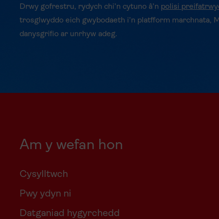
Drwy gofrestru, rydych chi’n cytuno â’n
polisi preifatrw
trosglwyddo eich gwybodaeth i’n platfform marchnata, 
danysgrifio ar unrhyw adeg.
Am y wefan hon
Cysylltwch
Pwy ydyn ni
Datganiad hygyrchedd