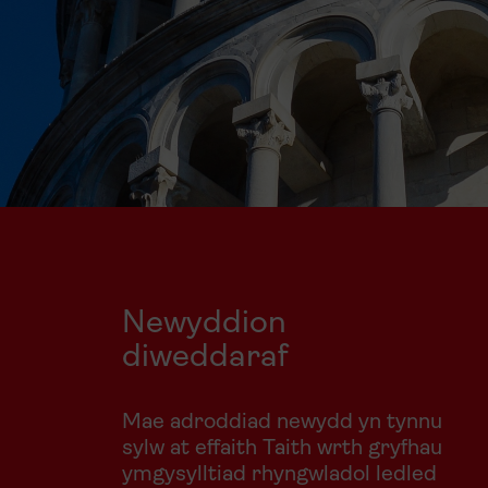
Newyddion
diweddaraf
Mae adroddiad newydd yn tynnu
sylw at effaith Taith wrth gryfhau
ymgysylltiad rhyngwladol ledled