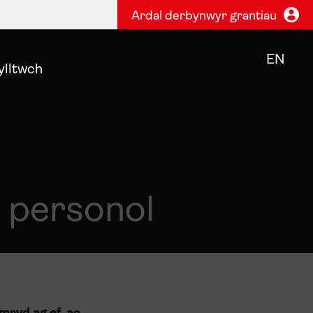
Ardal derbynwyr grantiau
EN
ylltwch
 personol