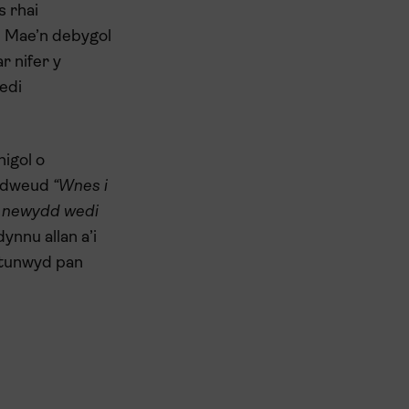
s rhai
. Mae’n debygol
r nifer y
edi
nigol o
yn dweud
“Wnes i
nt newydd wedi
dynnu allan a’i
ytunwyd pan