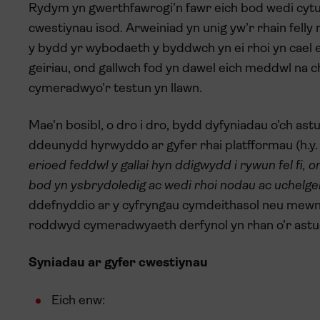
Rydym yn gwerthfawrogi’n fawr eich bod wedi cytun
cwestiynau isod. Arweiniad yn unig yw’r rhain fe
y bydd yr wybodaeth y byddwch yn ei rhoi yn cael ei
geiriau, ond gallwch fod yn dawel eich meddwl na c
cymeradwyo’r testun yn llawn.
Mae’n bosibl, o dro i dro, bydd dyfyniadau o’ch as
ddeunydd hyrwyddo ar gyfer rhai platfformau (h.y.
erioed feddwl y gallai hyn ddigwydd i rywun fel fi,
bod yn ysbrydoledig ac wedi rhoi nodau ac uchelgei
ddefnyddio ar y cyfryngau cymdeithasol neu mewn t
roddwyd cymeradwyaeth derfynol yn rhan o’r astud
Syniadau ar gyfer cwestiynau
Eich enw: