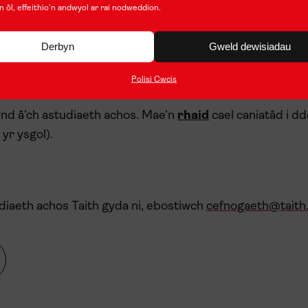
n ôl, effeithio'n andwyol ar rai nodweddion.
 sydd mewn sefyllfa debyg i chi’ch hun a fyddai’n cael y 
d yn rhy ofnus/nerfus ac ati?
Derbyn
Gweld dewisiadau
Polisi Cwcis
nd â’ch astudiaeth achos. Mae’n
rhaid
cael caniatâd i d
 yr ysgol).
iaeth achos Taith gyda ni, ebostiwch
cefnogaeth@taith