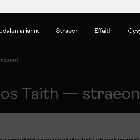
udalen ariannu
Straeon
Effaith
Cys
ersonol
os Taith — straeon