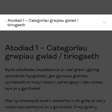
.
Atodiad 1 – Categorïau grwpiau gwlad /
tiriogaeth
Atodiad 1 – Categorïau
grwpiau gwlad / tiriogaeth
Bydd sefydliadau llwyddiannus yn cael grant i gynnig
symudedd rhyngwladol, gan gynnwys grantiau
cynhaliaeth er mwyn helpu’r cyfranogwyr i dalu costau
byw yn y gyrchwlad.
Mae cyrchwledydd wedi’u dosbarthu’n dri grŵp ar sail y
costau byw perthynol yn y gyrchwlad. Drwy gydol y