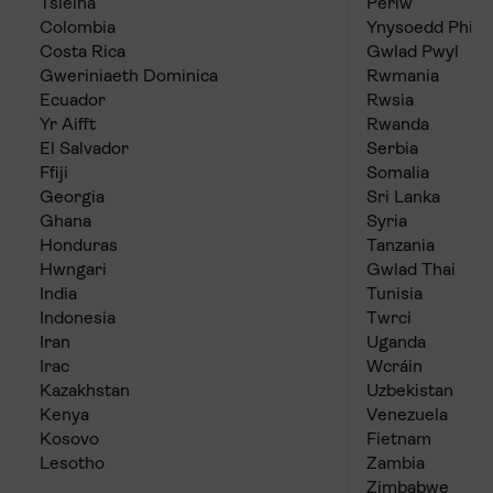
Tsieina
Periw
Colombia
Ynysoedd Philip
Costa Rica
Gwlad Pwyl
Gweriniaeth Dominica
Rwmania
Ecuador
Rwsia
Yr Aifft
Rwanda
El Salvador
Serbia
Ffiji
Somalia
Georgia
Sri Lanka
Ghana
Syria
Honduras
Tanzania
Hwngari
Gwlad Thai
India
Tunisia
Indonesia
Twrci
Iran
Uganda
Irac
Wcráin
Kazakhstan
Uzbekistan
Kenya
Venezuela
Kosovo
Fietnam
Lesotho
Zambia
Zimbabwe