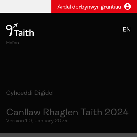
Ardal derbynwyr grantiau
EN
Hafan
Cyhoeddi Digidol
Canllaw Rhaglen Taith 2024
Version 1.0, January 2024