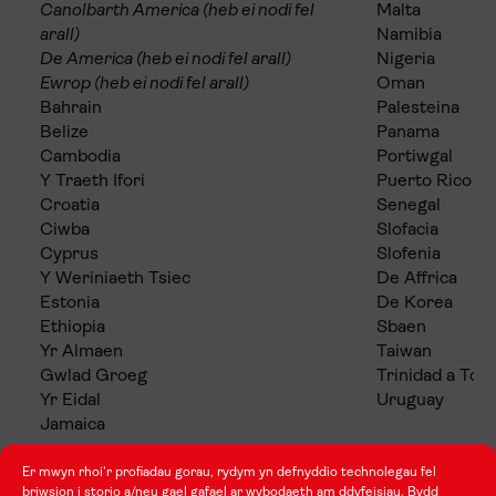
Canolbarth America (heb ei nodi fel
Malta
arall)
Namibia
De America (heb ei nodi fel arall)
Nigeria
Ewrop (heb ei nodi fel arall)
Oman
Bahrain
Palesteina
Belize
Panama
Cambodia
Portiwgal
Y Traeth Ifori
Puerto Rico
Croatia
Senegal
Ciwba
Slofacia
Cyprus
Slofenia
Y Weriniaeth Tsiec
De Affrica
Estonia
De Korea
Ethiopia
Sbaen
Yr Almaen
Taiwan
Gwlad Groeg
Trinidad a Tob
Yr Eidal
Uruguay
Jamaica
Er mwyn rhoi'r profiadau gorau, rydym yn defnyddio technolegau fel
briwsion i storio a/neu gael gafael ar wybodaeth am ddyfeisiau. Bydd