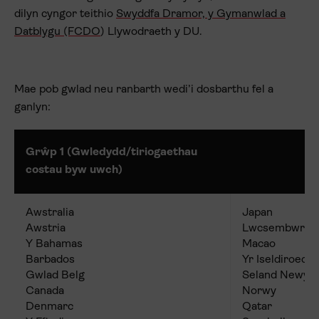
dilyn cyngor teithio
Swyddfa Dramor, y Gymanwlad a
Datblygu (FCDO
) Llywodraeth y DU.
Mae pob gwlad neu ranbarth wedi’i dosbarthu fel a
ganlyn:
Grŵp 1 (Gwledydd/tiriogaethau
costau byw uwch)
Awstralia
Japan
Awstria
Lwcsembwr
Y Bahamas
Macao
Barbados
Yr Iseldiroedd
Gwlad Belg
Seland Newyd
Canada
Norwy
Denmarc
Qatar