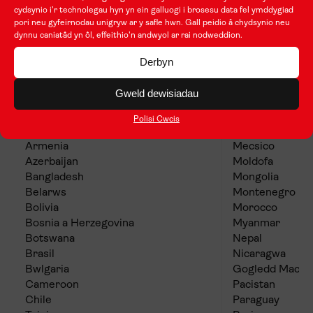
cydsynio i'r technolegau hyn yn ein galluogi i brosesu data fel ymddygiad
pori neu gyfeirnodau unigryw ar y safle hwn. Gall peidio â chydsynio neu
dynnu caniatâd yn ôl, effeithio'n andwyol ar rai nodweddion.
Grŵp 3 (Gwledydd costau byw is)
Derbyn
Gweld dewisiadau
Albania
Lithwania
Algeria
Malaysia
Polisi Cwcis
Yr Ariannin
Mauritius
Armenia
Mecsico
Azerbaijan
Moldofa
Bangladesh
Mongolia
Belarws
Montenegro
Bolivia
Morocco
Bosnia a Herzegovina
Myanmar
Botswana
Nepal
Brasil
Nicaragwa
Bwlgaria
Gogledd Maced
Cameroon
Pacistan
Chile
Paraguay