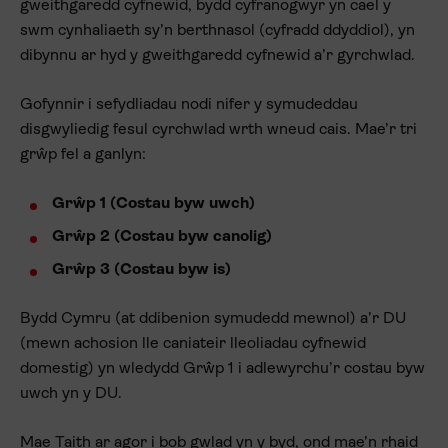
gweithgaredd cyfnewid, bydd cyfranogwyr yn cael y
swm cynhaliaeth sy’n berthnasol (cyfradd ddyddiol), yn
dibynnu ar hyd y gweithgaredd cyfnewid a’r gyrchwlad.
Gofynnir i sefydliadau nodi nifer y symudeddau
disgwyliedig fesul cyrchwlad wrth wneud cais. Mae’r tri
grŵp fel a ganlyn:
Grŵp 1 (Costau byw uwch)
Grŵp 2 (Costau byw canolig)
Grŵp 3 (Costau byw is)
Bydd Cymru (at ddibenion symudedd mewnol) a’r DU
(mewn achosion lle caniateir lleoliadau cyfnewid
domestig) yn wledydd Grŵp 1 i adlewyrchu’r costau byw
uwch yn y DU.
Mae Taith ar agor i bob gwlad yn y byd, ond mae’n rhaid