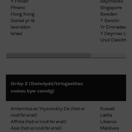
Y Ffindir
Seychelles
Ffrainc
Singapore
Hong Kong
Sweden
Gwlad yr Iâ
Y Swistir
Iwerddon
Yr Emiradau A
Israel
Y Deyrnas Une
Unol Daleithia
Grŵp 2 (Gwledydd/tiriogaethau
costau byw canolig)
Antarctica ac Ynysoedd y De (heb ei
Kuwait
nodi fel arall)
Latfia
Affrica (heb ei nodi fel arall)
Libanus
Asia (heb ei nodi fel arall)
Maldives