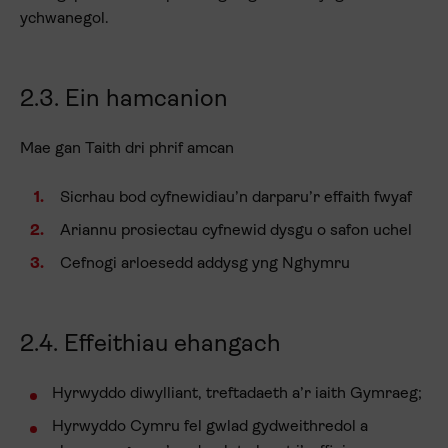
ychwanegol.
2.3. Ein hamcanion
Mae gan Taith dri phrif amcan
Sicrhau bod cyfnewidiau’n darparu’r effaith fwyaf
Ariannu prosiectau cyfnewid dysgu o safon uchel
Cefnogi arloesedd addysg yng Nghymru
2.4. Effeithiau ehangach
Hyrwyddo diwylliant, treftadaeth a’r iaith Gymraeg;
Hyrwyddo Cymru fel gwlad gydweithredol a