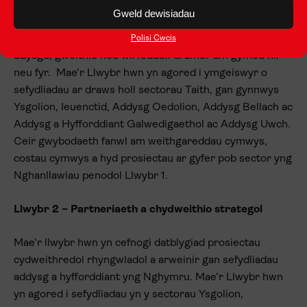
Mae’r llwybr hwn yn cefnogi gweithgareddau symudedd
Gweld dewisiadau
allanol a mewnol corfforol a rhithwir ar gyfer
unigolion
neu grwpiau o unigolion, er mwyn rhoi cyfleoedd iddynt
Polisi Cwcis
ddysgu, gweithio neu wirfoddoli dramor am gyfnod hir
neu fyr. Mae’r Llwybr hwn yn agored i ymgeiswyr o
sefydliadau ar draws holl sectorau Taith, gan gynnwys
Ysgolion, Ieuenctid, Addysg Oedolion, Addysg Bellach ac
Addysg a Hyfforddiant Galwedigaethol ac Addysg Uwch.
Ceir gwybodaeth fanwl am weithgareddau cymwys,
costau cymwys a hyd prosiectau ar gyfer pob sector yng
Nghanllawiau penodol Llwybr 1.
Llwybr 2 – Partneriaeth a chydweithio strategol
Mae’r llwybr hwn yn cefnogi datblygiad prosiectau
cydweithredol rhyngwladol a arweinir gan sefydliadau
addysg a hyfforddiant yng Nghymru. Mae’r Llwybr hwn
yn agored i sefydliadau yn y sectorau Ysgolion,