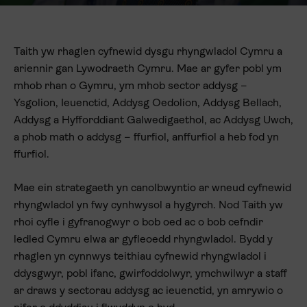
Taith yw rhaglen cyfnewid dysgu rhyngwladol Cymru a
ariennir gan Lywodraeth Cymru. Mae ar gyfer pobl ym
mhob rhan o Gymru, ym mhob sector addysg –
Ysgolion, Ieuenctid, Addysg Oedolion, Addysg Bellach,
Addysg a Hyfforddiant Galwedigaethol, ac Addysg Uwch,
a phob math o addysg – ffurfiol, anffurfiol a heb fod yn
ffurfiol.
Mae ein strategaeth yn canolbwyntio ar wneud cyfnewid
rhyngwladol yn fwy cynhwysol a hygyrch. Nod Taith yw
rhoi cyfle i gyfranogwyr o bob oed ac o bob cefndir
ledled Cymru elwa ar gyfleoedd rhyngwladol. Bydd y
rhaglen yn cynnwys teithiau cyfnewid rhyngwladol i
ddysgwyr, pobl ifanc, gwirfoddolwyr, ymchwilwyr a staff
ar draws y sectorau addysg ac ieuenctid, yn amrywio o