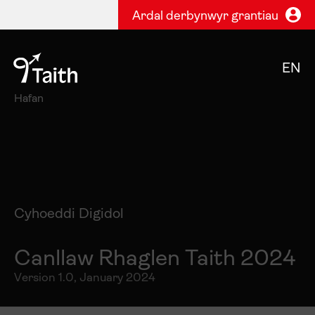
Ardal derbynwyr grantiau
EN
Hafan
Cyhoeddi Digidol
Canllaw Rhaglen Taith 2024
Version 1.0, January 2024