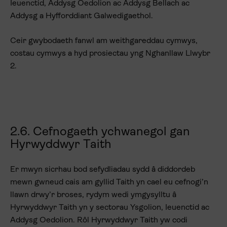
Ieuenctid, Addysg Oedolion ac Addysg Bellach ac
Addysg a Hyfforddiant Galwedigaethol.
Ceir gwybodaeth fanwl am weithgareddau cymwys,
costau cymwys a hyd prosiectau yng Nghanllaw Llwybr
2.
2.6. Cefnogaeth ychwanegol gan
Hyrwyddwyr Taith
Er mwyn sicrhau bod sefydliadau sydd â diddordeb
mewn gwneud cais am gyllid Taith yn cael eu cefnogi’n
llawn drwy’r broses, rydym wedi ymgysylltu â
Hyrwyddwyr Taith yn y sectorau Ysgolion, Ieuenctid ac
Addysg Oedolion. Rôl Hyrwyddwyr Taith yw codi