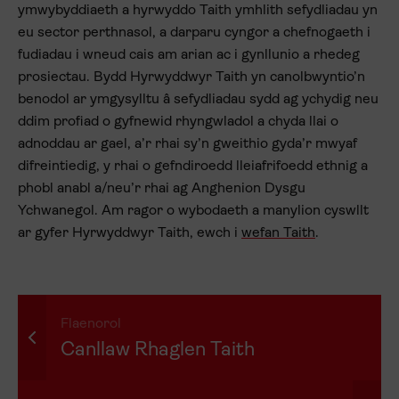
ymwybyddiaeth a hyrwyddo Taith ymhlith sefydliadau yn
eu sector perthnasol, a darparu cyngor a chefnogaeth i
fudiadau i wneud cais am arian ac i gynllunio a rhedeg
prosiectau. Bydd Hyrwyddwyr Taith yn canolbwyntio’n
benodol ar ymgysylltu â sefydliadau sydd ag ychydig neu
ddim profiad o gyfnewid rhyngwladol a chyda llai o
adnoddau ar gael, a’r rhai sy’n gweithio gyda’r mwyaf
difreintiedig, y rhai o gefndiroedd lleiafrifoedd ethnig a
phobl anabl a/neu’r rhai ag Anghenion Dysgu
Ychwanegol. Am ragor o wybodaeth a manylion cyswllt
ar gyfer Hyrwyddwyr Taith, ewch i
wefan Taith
.
Flaenorol
Canllaw Rhaglen Taith