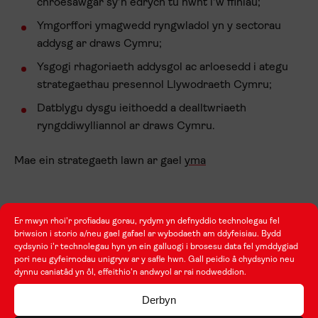
chroesawgar sy’n edrych tu hwnt i’w ffiniau;
Ymgorffori ymagwedd ryngwladol yn y sectorau
addysg ar draws Cymru;
Ysgogi rhagoriaeth addysgol ac arloesedd i ategu
strategaethau presennol Llywodraeth Cymru;
Datblygu dysgu ieithoedd a dealltwriaeth
ryngddiwylliannol ar draws Cymru.
Mae ein strategaeth lawn ar gael
yma
2.5. Deall ein Llwybrau ariannu
Er mwyn rhoi'r profiadau gorau, rydym yn defnyddio technolegau fel
briwsion i storio a/neu gael gafael ar wybodaeth am ddyfeisiau. Bydd
cydsynio i'r technolegau hyn yn ein galluogi i brosesu data fel ymddygiad
Mae gan Taith ddau lwybr ariannu:
pori neu gyfeirnodau unigryw ar y safle hwn. Gall peidio â chydsynio neu
dynnu caniatâd yn ôl, effeithio'n andwyol ar rai nodweddion.
Llwybr 1 – Symudedd cyfranogwyr
Derbyn