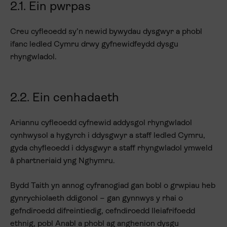
2.1. Ein pwrpas
Creu cyfleoedd sy’n newid bywydau dysgwyr a phobl
ifanc ledled Cymru drwy gyfnewidfeydd dysgu
rhyngwladol.
2.2. Ein cenhadaeth
Ariannu cyfleoedd cyfnewid addysgol rhyngwladol
cynhwysol a hygyrch i ddysgwyr a staff ledled Cymru,
gyda chyfleoedd i ddysgwyr a staff rhyngwladol ymweld
â phartneriaid yng Nghymru.
Bydd Taith yn annog cyfranogiad gan bobl o grwpiau heb
gynrychiolaeth ddigonol – gan gynnwys y rhai o
gefndiroedd difreintiedig, cefndiroedd lleiafrifoedd
ethnig, pobl Anabl a phobl ag anghenion dysgu