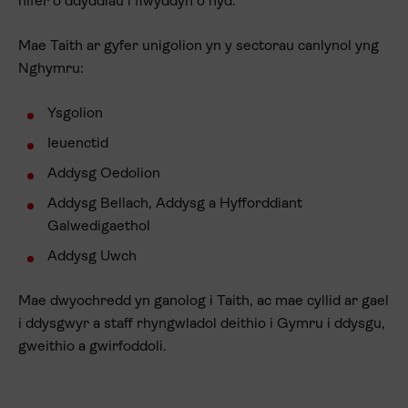
nifer o ddyddiau i flwyddyn o hyd.
Mae Taith ar gyfer unigolion yn y sectorau canlynol yng
Nghymru:
Ysgolion
Ieuenctid
Addysg Oedolion
Addysg Bellach, Addysg a Hyfforddiant
Galwedigaethol
Addysg Uwch
Mae dwyochredd yn ganolog i Taith, ac mae cyllid ar gael
i ddysgwyr a staff rhyngwladol deithio i Gymru i ddysgu,
gweithio a gwirfoddoli.