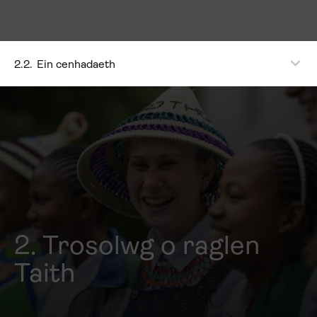
2.2.
Ein cenhadaeth
2. Trosolwg o raglen
Taith