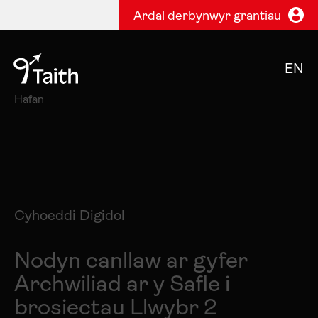
Ardal derbynwyr grantiau
EN
Hafan
Cyhoeddi Digidol
Nodyn canllaw ar gyfer
Archwiliad ar y Safle i
brosiectau Llwybr 2