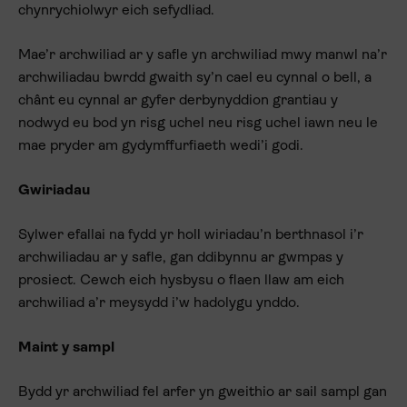
chynrychiolwyr eich sefydliad.
Mae’r archwiliad ar y safle yn archwiliad mwy manwl na’r
archwiliadau bwrdd gwaith sy’n cael eu cynnal o bell, a
chânt eu cynnal ar gyfer derbynyddion grantiau y
nodwyd eu bod yn risg uchel neu risg uchel iawn neu le
mae pryder am gydymffurfiaeth wedi’i godi.
Gwiriadau
Sylwer efallai na fydd yr holl wiriadau’n berthnasol i’r
archwiliadau ar y safle, gan ddibynnu ar gwmpas y
prosiect. Cewch eich hysbysu o flaen llaw am eich
archwiliad a’r meysydd i’w hadolygu ynddo.
Maint y sampl
Bydd
yr archwiliad fel arfer yn gweithio ar sail sampl gan