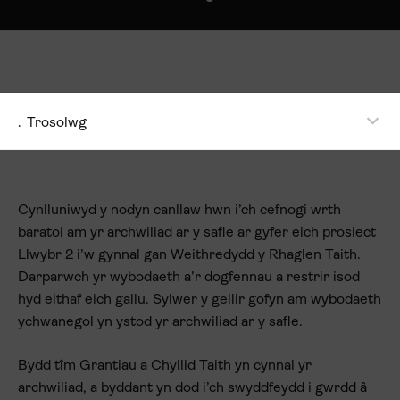
.
Trosolwg
Cynlluniwyd y nodyn canllaw hwn i’ch cefnogi wrth
baratoi am yr archwiliad ar y safle ar gyfer eich prosiect
Llwybr 2 i’w gynnal gan Weithredydd y Rhaglen Taith.
Darparwch yr wybodaeth a’r dogfennau a restrir isod
hyd eithaf eich gallu. Sylwer y gellir gofyn am wybodaeth
ychwanegol yn ystod yr archwiliad ar y safle.
Bydd tîm Grantiau a Chyllid Taith yn cynnal yr
archwiliad, a byddant yn dod i’ch swyddfeydd i gwrdd â