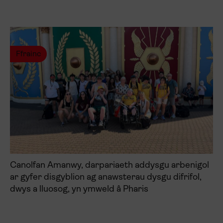
Ffrainc
Canolfan Amanwy, darpariaeth addysgu arbenigol
ar gyfer disgyblion ag anawsterau dysgu difrifol,
dwys a lluosog, yn ymweld â Pharis