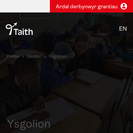
Ardal derbynwyr grantiau
EN
Hafan
Sector
Ysgolion
Ysgolion