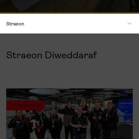
Straeon
Straeon Diweddaraf
Yr Iseldiroedd