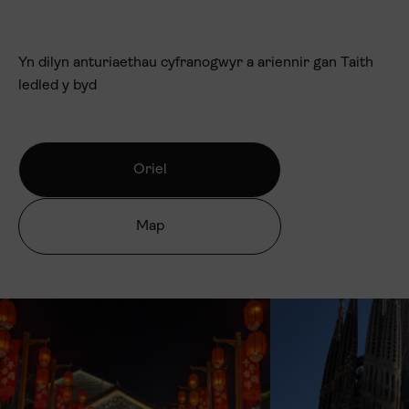
Yn dilyn anturiaethau cyfranogwyr a ariennir gan Taith
ledled y byd
Oriel
Map