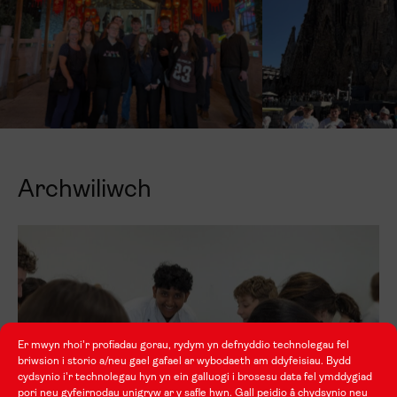
Archwiliwch
Er mwyn rhoi'r profiadau gorau, rydym yn defnyddio technolegau fel
briwsion i storio a/neu gael gafael ar wybodaeth am ddyfeisiau. Bydd
cydsynio i'r technolegau hyn yn ein galluogi i brosesu data fel ymddygiad
pori neu gyfeirnodau unigryw ar y safle hwn. Gall peidio â chydsynio neu