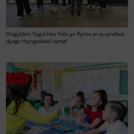
Disgyblion Ysgol Hen Felin yn ffynnu ar eu profiad
dysgu rhyngwladol cyntaf
Yr Eidal