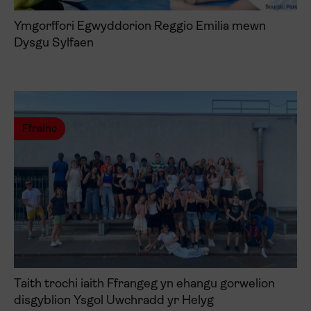
Ymgorffori Egwyddorion Reggio Emilia mewn
Dysgu Sylfaen
Ffrainc
Taith trochi iaith Ffrangeg yn ehangu gorwelion
disgyblion Ysgol Uwchradd yr Helyg