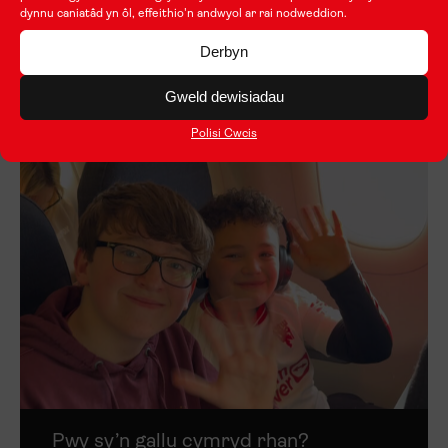
dynnu caniatâd yn ôl, effeithio'n andwyol ar rai nodweddion.
Derbyn
Hafan
Gweld dewisiadau
Polisi Cwcis
Pwy sy’n gallu cymryd rhan?