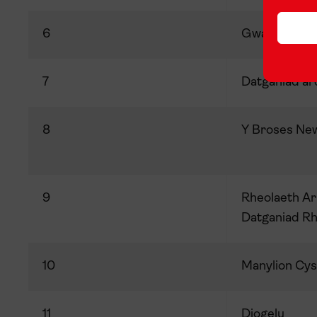
6
Gwariant C
7
Datganiad ar
8
Y Broses New
9
Rheolaeth Ar
Datganiad Rh
10
Manylion Cys
11
Diogelu