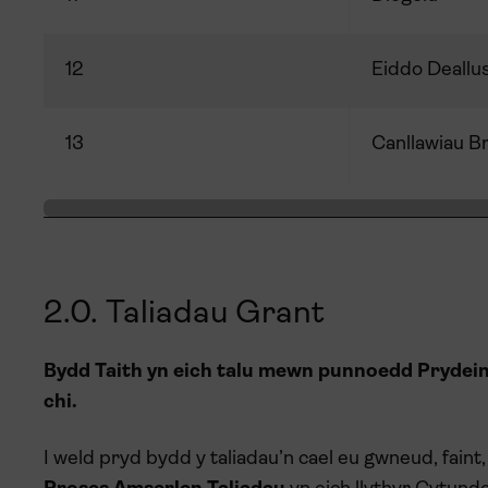
12
Eiddo Deallu
13
Canllawiau B
2.0. Taliadau Grant
Bydd Taith yn eich talu mewn punnoedd Prydeinig
chi.
I weld pryd bydd y taliadau’n cael eu gwneud, fain