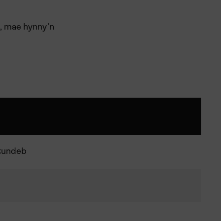
n, mae hynny’n
ytundeb