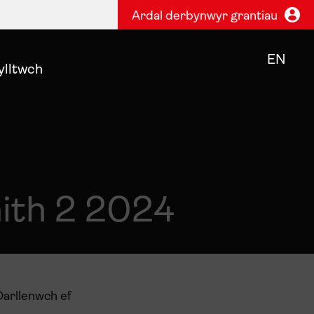
Ardal derbynwyr grantiau
EN
ylltwch
aith 2 2024
Darllenwch ef