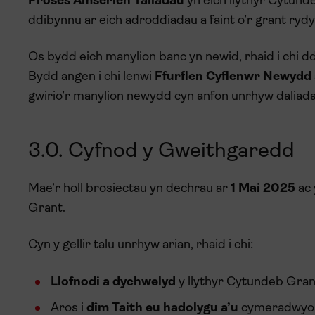
Proses Amserlen Taliadau
yn eich llythyr Cytund
ddibynnu ar eich adroddiadau a faint o’r grant ryd
Os bydd eich manylion banc yn newid, rhaid i chi 
Bydd angen i chi lenwi
Ffurflen Cyflenwr Newydd
gwirio’r manylion newydd cyn anfon unrhyw daliad
3.0. Cyfnod y Gweithgaredd
Mae’r holl brosiectau yn dechrau ar
1 Mai 2025
ac 
Grant.
Cyn y gellir talu unrhyw arian, rhaid i chi:
Llofnodi a dychwelyd
y llythyr Cytundeb Gran
Aros i
dîm Taith eu hadolygu a’u
cymeradwyo