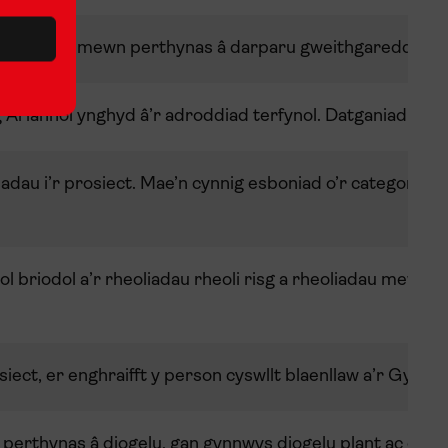
efnyddio
mewn
perthynas
â
darparu
gweithgareddau
e
g
Ariannol
ynghyd
â’r
adroddiad
terfynol
.
Datganiad
yw
h
diadau i’r prosiect. Mae’n cynnig esboniad o’r categorïa
 briodol a’r rheoliadau rheoli risg a rheoliadau mewnol
iect, er enghraifft y person cyswllt blaenllaw a’r Gynryc
perthynas â diogelu, gan gynnwys diogelu plant ac oedoli