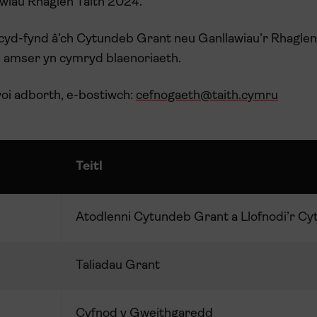
awiau Rhaglen Taith 2024.
 cyd-fynd â’ch Cytundeb Grant neu Ganllawiau’r Rhagle
b amser yn cymryd blaenoriaeth.
roi adborth, e-bostiwch:
cefnogaeth@taith.cymru
Teitl
Atodlenni Cytundeb Grant a Llofnodi’r C
Taliadau Grant
Cyfnod y Gweithgaredd