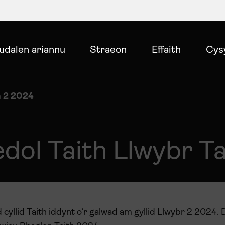
udalen ariannu
Straeon
Effaith
Cys
h 2 2024
edol Taith Llwybr T
cyllid Taith iddynt o’r galwad am gyllid Llwybr 2 2024. 