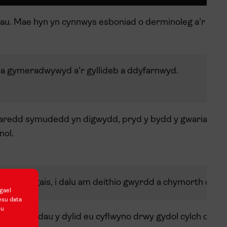
dau. Mae hyn yn cynnwys esboniad o derminoleg a’r gwa
 a gymeradwywyd a’r gyllideb a ddyfarnwyd.
aredd
symudedd
yn
digwydd
,
pryd
y
bydd
y
gwariant
a
nol
.
r
gael
ar
gais
,
i
dalu
am
deithio
gwyrdd
a
chymorth
cynh
gael
esu data
nu
droddiadau y dylid eu cyflwyno drwy gydol cylch oes y 