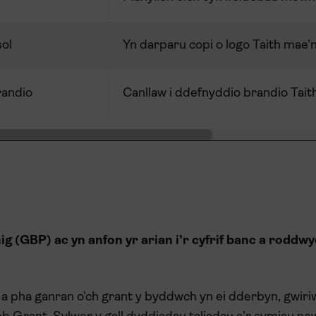
sol
Yn darparu copi o logo Taith mae’n 
randio
Canllaw i ddefnyddio brandio Tait
 (GBP) ac yn anfon yr arian i’r cyfrif banc a roddwy
t, a pha ganran o’ch grant y byddwch yn ei dderbyn, gwir