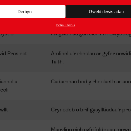
Derbyn
Gweld dewisiadau
ymwys
Manylion
swm
y grant y
gellir
ei
dd
Polisi Cwcis
dystio
I’w
gwblhau
gan
eich
Prif
Swyddo
id Prosiect
Amlinellu’r rheolau ar gyfer newi
Taith.
iannol a
Cadarnhau bod y rheolaeth ariannol
eoli
wllt
Crynodeb o brif gysylltiadau’r pros
Manylion eich cyfrifoldebau mewn 