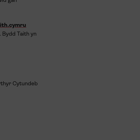
wid gan
ith.cymru
. Bydd Taith yn
lythyr Cytundeb