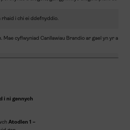
rhaid i chi ei ddefnyddio.
h. Mae cyflwyniad Canllawiau Brandio ar gael yn yr arda
d i ni gennych
iwch
Atodlen 1 –