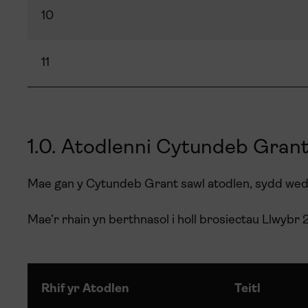
10
11
1.0. Atodlenni Cytundeb Grant
Mae gan y Cytundeb Grant sawl atodlen, sydd wedi
Mae’r rhain yn berthnasol i holl brosiectau Llwybr
Rhif yr Atodlen
Teitl