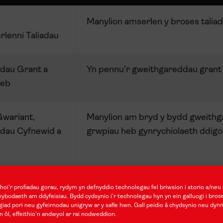
Manylion amserlen y broses talia
rlenni
Taliadau
dau Grant a
Yn pennu’r gweithgareddau grant
deb
wariant,
Manylion
am
bryd
y
bydd
gweithg
dau Cyfnewid a
grwpiau
heb
gynrychiolaeth
ddigo
n Ychwanegol
Manylion
cyllid
ychwanegol
sydd
a
oi'r profiadau gorau, rydym yn defnyddio technolegau fel briwsion i storio a/neu 
wybodaeth am ddyfeisiau. Bydd cydsynio i'r technolegau hyn yn ein galluogi i bros
iad pori neu gyfeirnodau unigryw ar y safle hwn. Gall peidio â chydsynio neu dyn
rodd
Manylion am y mathau gwahanol o a
n ôl, effeithio'n andwyol ar rai nodweddion.