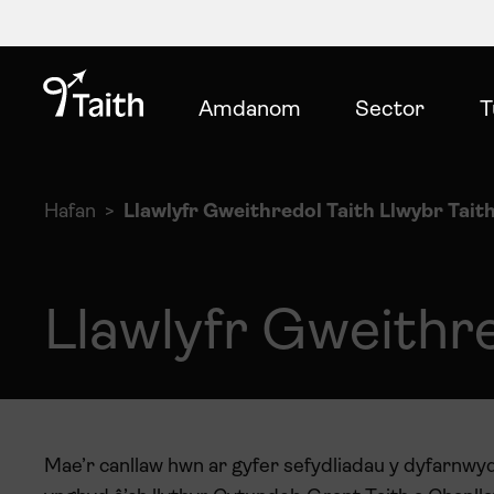
Amdanom
Sector
T
Hafan
Llawlyfr Gweithredol Taith Llwybr Tait
Llawlyfr Gweithr
Mae’r canllaw hwn ar gyfer sefydliadau y dyfarnwyd 