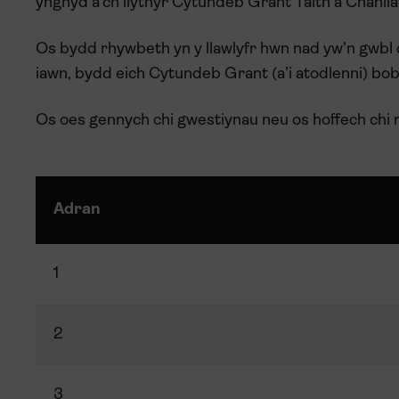
ynghyd â’ch llythyr Cytundeb Grant Taith a Chanll
Os bydd rhywbeth yn y llawlyfr hwn nad yw’n gwbl
iawn, bydd eich Cytundeb Grant (a’i atodlenni) bo
Os oes gennych chi gwestiynau neu os hoffech chi 
Adran
1
2
3