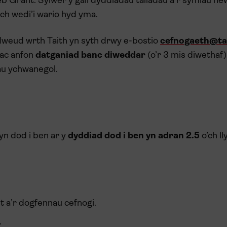
eb Grant. Sylwer y gall dyddiadau taliadau a’r symiau ne
ych wedi’i wario hyd yma.
ddweud wrth Taith yn syth drwy e-bostio
cefnogaeth@ta
ac anfon
datganiad banc diweddar
(o’r 3 mis diwethaf)
au ychwanegol.
yn dod i ben ar y
dyddiad dod i ben yn adran 2.5
o’ch l
t a’r dogfennau cefnogi.
.