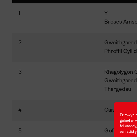
1
Y
Broses
Amse
2
Gweithgared
Phroffil Cylli
3
Rhagolygon G
Gweithgared
Thargedau
4
Cais am Aria
Er mwyn rh
gafael ar 
fel ymddyg
5
Gofynion Ad
caniatâd y