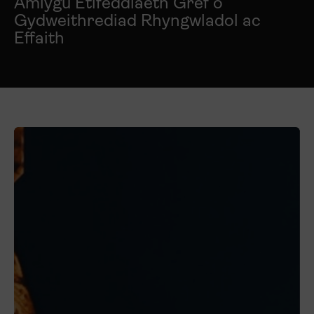
Amlygu Etifeddiaeth Gref o
Gydweithrediad Rhyngwladol ac
Effaith