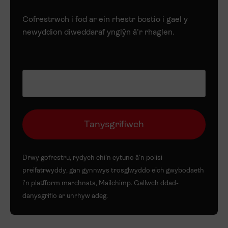
Cofrestrwch i fod ar ein rhestr bostio i gael y
newyddion diweddaraf ynglŷn â’r rhaglen.
Drwy gofrestru, rydych chi’n cytuno â’n
polisi
preifatrwyddy
, gan gynnwys trosglwyddo eich gwybodaeth
i’n platfform marchnata, Mailchimp. Gallwch ddad-
danysgrifio ar unrhyw adeg.