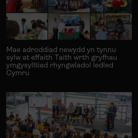
Mae adroddiad newydd yn tynnu
sylw at effaith Taith wrth gryfhau
ymgysylltiad rhyngwladol ledled
Cymru