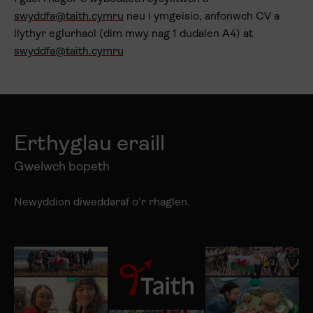
swyddfa@taith.cymru
neu i ymgeisio, anfonwch CV a
llythyr eglurhaol (dim mwy nag 1 dudalen A4) at
swyddfa@taith.cymru
Erthyglau eraill
Gwelwch bopeth
Newyddion diweddaraf o'r rhaglen.