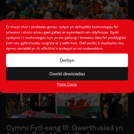
Er mwyn rhoi'r profiadau gorau, rydym yn defnyddio technolegau fel
Digwyddiad dathlu Taith yn y Senedd
briwsion i storio a/neu gael gafael ar wybodaeth am ddyfeisiau. Bydd
cydsynio i'r technolegau hyn yn ein galluogi i brosesu data fel ymddygiad
pori neu gyfeirnodau unigryw ar y safle hwn. Gall peidio â chydsynio neu
dynnu caniatâd yn ôl, effeithio'n andwyol ar rai nodweddion.
Derbyn
Gweld dewisiadau
Polisi Cwcis
Cymru Fyd-eang III: Gwerthusiad yn