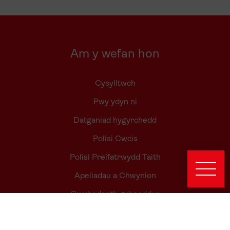
Am y wefan hon
Cysylltwch
Pwy ydyn ni
Datganiad hygyrchedd
Polisi Cwcis
Polisi Preifatrwydd Taith
Apeliadau a Chwynion
Gwybodaeth gyhoeddus
Rheoli eich dewisiadau cwci