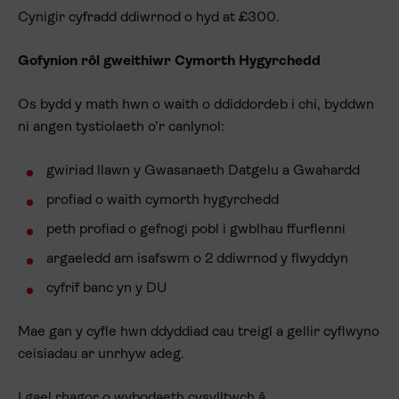
Cynigir cyfradd ddiwrnod o hyd at £300.
Gofynion rôl gweithiwr Cymorth Hygyrchedd
Os bydd y math hwn o waith o ddiddordeb i chi, byddwn
ni angen tystiolaeth o’r canlynol:
gwiriad llawn y Gwasanaeth Datgelu a Gwahardd
profiad o waith cymorth hygyrchedd
peth profiad o gefnogi pobl i gwblhau ffurflenni
argaeledd am isafswm o 2 ddiwrnod y flwyddyn
cyfrif banc yn y DU
Mae gan y cyfle hwn ddyddiad cau treigl a gellir cyflwyno
ceisiadau ar unrhyw adeg.
I gael rhagor o wybodaeth cysylltwch â