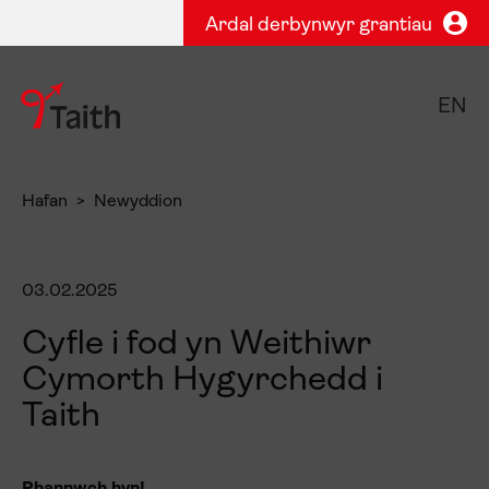
Ardal derbynwyr grantiau
EN
Hafan
Newyddion
03.02.2025
Cyfle i fod yn Weithiwr
Cymorth Hygyrchedd i
Taith