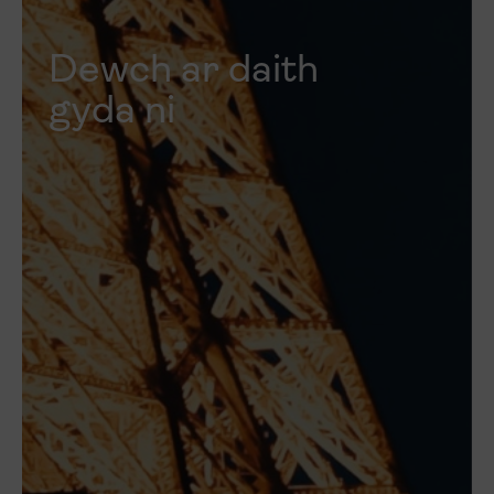
Dewch ar daith
gyda ni