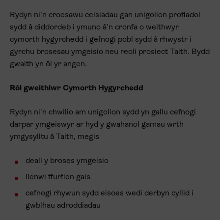
Rydyn ni’n croesawu ceisiadau gan unigolion profiadol
sydd â diddordeb i ymuno â’n cronfa o weithwyr
cymorth hygyrchedd i gefnogi pobl sydd â rhwystr i
gyrchu brosesau ymgeisio neu reoli prosiect Taith. Bydd
gwaith yn ôl yr angen.
Rôl gweithiwr Cymorth Hygyrchedd
Rydyn ni’n chwilio am unigolion sydd yn gallu cefnogi
darpar ymgeiswyr ar hyd y gwahanol gamau wrth
ymgysylltu â Taith, megis
deall y broses ymgeisio
llenwi ffurflen gais
cefnogi rhywun sydd eisoes wedi derbyn cyllid i
gwblhau adroddiadau