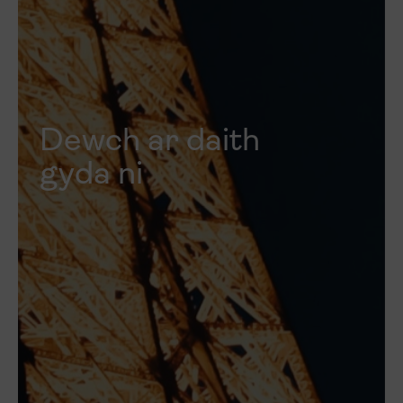
Dewch ar daith
gyda ni