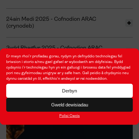
24ain Medi 2025 - Cofnodion ARAC
(crynodeb)
3ydd Rhagfyr 2025 - Cofnodion ARAC
(crynodeb)
Er mwyn rhoi'r profiadau gorau, rydym yn defnyddio technolegau fel
briwsion i storio a/neu gael gafael ar wybodaeth am ddyfeisiau. Bydd
cydsynio i'r technolegau hyn yn ein galluogi i brosesu data fel ymddygiad
pori neu gyfeirnodau unigryw ar y safle hwn. Gall peidio â chydsynio neu
11eg Mawrth 2026 - Cofnodion ARAC
dynnu caniatâd yn ôl, effeithio'n andwyol ar rai nodweddion.
(crynodeb)
Derbyn
Gweld dewisiadau
Polisi Cwcis