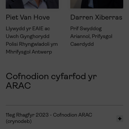
Piet Van Hove
Darren Xiberras
Llywydd yr EAIE ac
Prif Swyddog
Uwch Gynghorydd
Ariannol, Prifysgol
Polisi Rhyngwladoli ym
Caerdydd
Mhrifysgol Antwerp
Cofnodion cyfarfod yr
ARAC
11eg Rhagfyr 2023 - Cofnodion ARAC
(crynodeb)