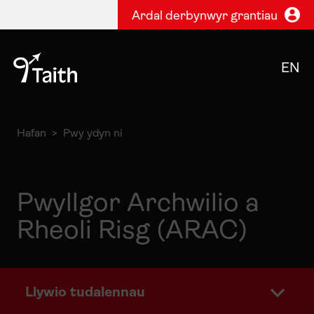
Ardal derbynwyr grantiau
EN
Hafan
Pwy ydyn ni
Pwyllgor Archwilio a
Rheoli Risg (ARAC)
Llywio tudalennau