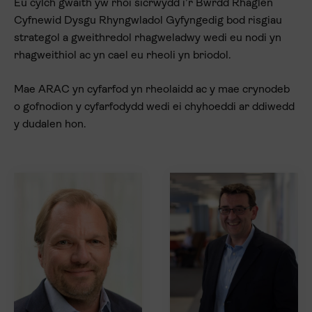
Eu cylch gwaith yw rhoi sicrwydd i’r Bwrdd Rhaglen
Cyfnewid Dysgu Rhyngwladol Gyfyngedig bod risgiau
strategol a gweithredol rhagweladwy wedi eu nodi yn
rhagweithiol ac yn cael eu rheoli yn briodol.
Mae ARAC yn cyfarfod yn rheolaidd ac y mae crynodeb
o gofnodion y cyfarfodydd wedi ei chyhoeddi ar ddiwedd
y dudalen hon.