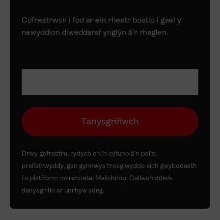
Cofrestrwch i fod ar ein rhestr bostio i gael y
newyddion diweddaraf ynglŷn â’r rhaglen.
Drwy gofrestru, rydych chi’n cytuno â’n
polisi
preifatrwyddy
, gan gynnwys trosglwyddo eich gwybodaeth
i’n platfform marchnata, Mailchimp. Gallwch ddad-
danysgrifio ar unrhyw adeg.