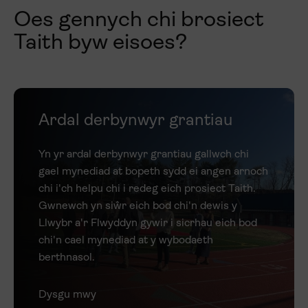
Oes gennych chi brosiect
Taith byw eisoes?
Ardal derbynwyr grantiau
Yn yr ardal derbynwyr grantiau gallwch chi
gael mynediad at bopeth sydd ei angen arnoch
chi i'ch helpu chi i redeg eich prosiect Taith.
Gwnewch yn siŵr eich bod chi'n dewis y
Llwybr a'r Flwyddyn gywir i sicrhau eich bod
chi'n cael mynediad at y wybodaeth
berthnasol.
Dysgu mwy