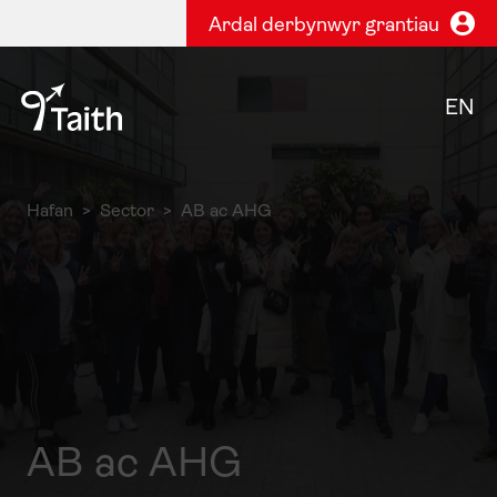
Ardal derbynwyr grantiau
EN
Hafan
Sector
AB ac AHG
AB ac AHG