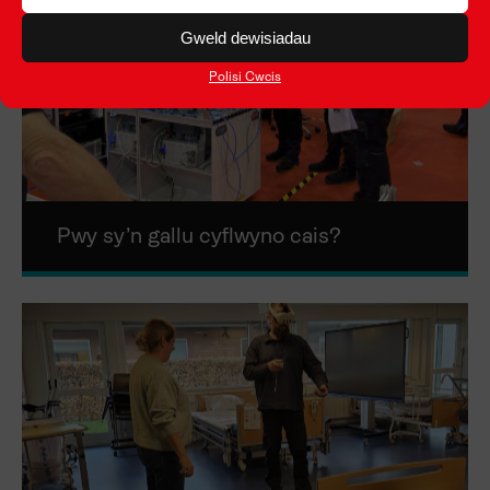
Gweld dewisiadau
Polisi Cwcis
Pwy sy’n gallu cyflwyno cais?