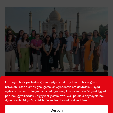
Pwy sy’n gallu cymryd rhan?
Er mwyn rhoi'r profiadau gorau, rydym yn defnyddio technolegau fel
briwsion i storio a/neu gael gafael ar wybodaeth am ddyfeisiau. Bydd
cydsynio i'r technolegau hyn yn ein galluogi i brosesu data fel ymddygiad
pori neu gyfeirnodau unigryw ar y safle hwn. Gall peidio â chydsynio neu
dynnu caniatâd yn ôl, effeithio'n andwyol ar rai nodweddion.
Derbyn