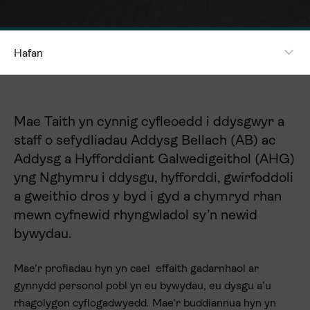
Hafan
Mae Taith yn cynnig cyfleoedd i ddysgwyr a
staff o sefydliadau Addysg Bellach (AB) ac
Addysg a Hyfforddiant Galwedigeithol (AHG)
yng Nghymru i ddysgu, hyfforddi, gwirfoddoli
a gweithio dros y byd i gyd a chymryd rhan
mewn cyfnewid rhyngwladol sy’n newid
bywydau.
Mae’r profiadau hyn yn cael effaith gadarnhaol ar
gynnydd personol pobl yn eu bywydau, eu dysgu a’u
rhagolygon cyflogadwyedd. Mae’r buddiannua hyn yn