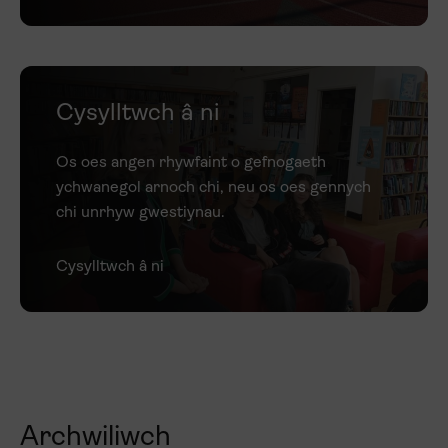
Cysylltwch â ni
Os oes angen rhywfaint o gefnogaeth
ychwanegol arnoch chi, neu os oes gennych
chi unrhyw gwestiynau.
Cysylltwch â ni
Archwiliwch