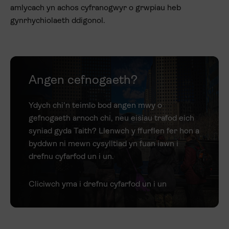
amlycach yn achos cyfranogwyr o grwpiau heb
gynrhychiolaeth ddigonol.
Angen cefnogaeth?
Ydych chi'n teimlo bod angen mwy o
gefnogaeth arnoch chi, neu eisiau trafod eich
syniad gyda Taith? Llenwch y ffurflen fer hon a
byddwn ni mewn cysylltiad yn fuan iawn i
drefnu cyfarfod un i un.
Cliciwch yma i drefnu cyfarfod un i un