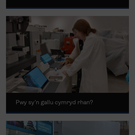
Pwy sy’n gallu cymryd rhan?