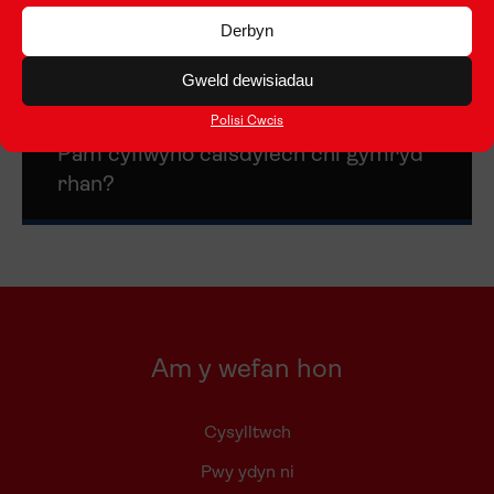
Derbyn
Gweld dewisiadau
Polisi Cwcis
Pam cyflwyno caisdylech chi gymryd
rhan?
Am y wefan hon
Cysylltwch
Pwy ydyn ni