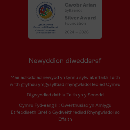
Newyddion diweddaraf
Mae adroddiad newydd yn tynnu sylw at effaith Taith
wrth gryfhau ymgysylltiad rhyngwladol ledled Cymru
Digwyddiad dathlu Taith yn y Senedd
Cymru Fyd-eang III: Gwerthusiad yn Amlygu
Etifeddiaeth Gref o Gydweithrediad Rhyngwladol ac
Effaith