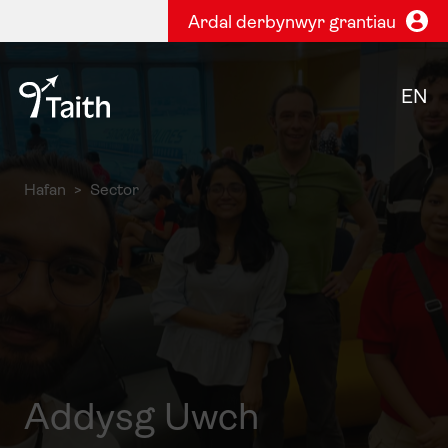
Ardal derbynwyr grantiau
EN
Hafan
Sector
Addysg Uwch