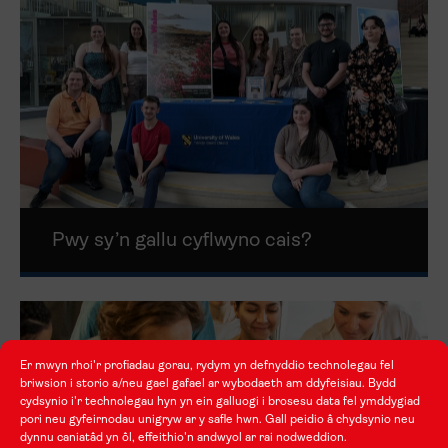
Pwy sy’n gallu cyflwyno cais?
Er mwyn rhoi'r profiadau gorau, rydym yn defnyddio technolegau fel
briwsion i storio a/neu gael gafael ar wybodaeth am ddyfeisiau. Bydd
cydsynio i'r technolegau hyn yn ein galluogi i brosesu data fel ymddygiad
pori neu gyfeirnodau unigryw ar y safle hwn. Gall peidio â chydsynio neu
dynnu caniatâd yn ôl, effeithio'n andwyol ar rai nodweddion.