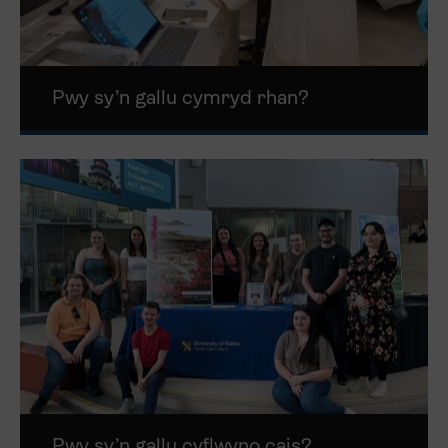
Pwy sy’n gallu cymryd rhan?
Pwy sy’n gallu cyflwyno cais?