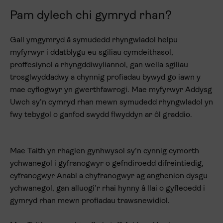
Pam dylech chi gymryd rhan?
Gall ymgymryd â symudedd rhyngwladol helpu
myfyrwyr i ddatblygu eu sgiliau cymdeithasol,
proffesiynol a rhyngddiwyliannol, gan wella sgiliau
trosglwyddadwy a chynnig profiadau bywyd go iawn y
mae cyflogwyr yn gwerthfawrogi. Mae myfyrwyr Addysg
Uwch sy’n cymryd rhan mewn symudedd rhyngwladol yn
fwy tebygol o ganfod swydd flwyddyn ar ôl graddio.
Mae Taith yn rhaglen gynhwysol sy’n cynnig cymorth
ychwanegol i gyfranogwyr o gefndiroedd difreintiedig,
cyfranogwyr Anabl a chyfranogwyr ag anghenion dysgu
ychwanegol, gan alluogi’r rhai hynny â llai o gyfleoedd i
gymryd rhan mewn profiadau trawsnewidiol.