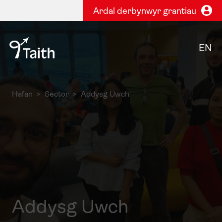
Ardal derbynwyr grantiau
EN
Hafan
Sector
Addysg Uwch
Addysg Uwch