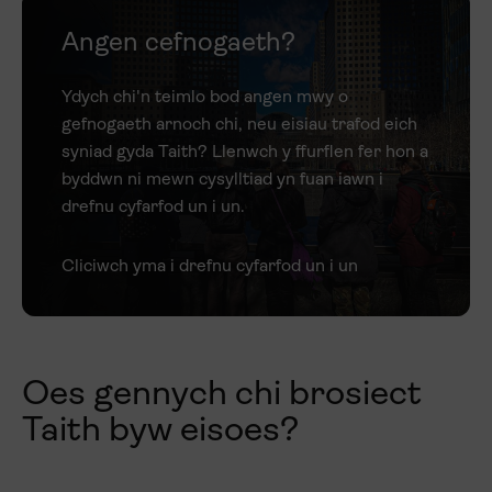
Angen cefnogaeth?
Ydych chi'n teimlo bod angen mwy o
gefnogaeth arnoch chi, neu eisiau trafod eich
syniad gyda Taith? Llenwch y ffurflen fer hon a
byddwn ni mewn cysylltiad yn fuan iawn i
drefnu cyfarfod un i un.
Cliciwch yma i drefnu cyfarfod un i un
Oes gennych chi brosiect
Taith byw eisoes?