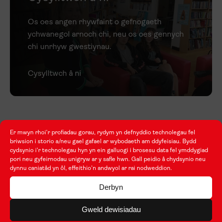
Os oes angen rhywfaint o gefnogaeth
ychwanegol arnoch chi, neu os oes gennych
chi unrhyw gwestiynau.
Cysylltwch â ni
Er mwyn rhoi'r profiadau gorau, rydym yn defnyddio technolegau fel
briwsion i storio a/neu gael gafael ar wybodaeth am ddyfeisiau. Bydd
cydsynio i'r technolegau hyn yn ein galluogi i brosesu data fel ymddygiad
Archwiliwch
pori neu gyfeirnodau unigryw ar y safle hwn. Gall peidio â chydsynio neu
dynnu caniatâd yn ôl, effeithio'n andwyol ar rai nodweddion.
Derbyn
Gweld dewisiadau