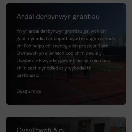
Ardal derbynwyr grantiau
Yn yr ardal derbynwyr grantiau gallwch chi
gael mynediad at bopeth sydd ei angen arnoch
chi i'ch helpu chi i redeg eich prosiect Taith.
Gwnewch yn siŵr eich bod chi'n dewis y
Llwybr a'r Flwyddyn gywir i sicrhau eich bod
chi'n cael mynediad at y wybodaeth
berthnasol.
Dysgu mwy
Cysylltwch â ni