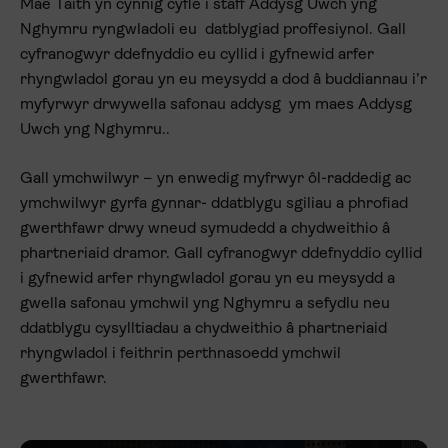
Mae Taith yn cynnig cyfle i staff Addysg Uwch yng
Nghymru ryngwladoli eu datblygiad proffesiynol. Gall
cyfranogwyr ddefnyddio eu cyllid i gyfnewid arfer
rhyngwladol gorau yn eu meysydd a dod â buddiannau i’r
myfyrwyr drwywella safonau addysg ym maes Addysg
Uwch yng Nghymru..
Gall ymchwilwyr – yn enwedig myfrwyr ôl-raddedig ac
ymchwilwyr gyrfa gynnar- ddatblygu sgiliau a phrofiad
gwerthfawr drwy wneud symudedd a chydweithio â
phartneriaid dramor. Gall cyfranogwyr ddefnyddio cyllid
i gyfnewid arfer rhyngwladol gorau yn eu meysydd a
gwella safonau ymchwil yng Nghymru a sefydlu neu
ddatblygu cysylltiadau a chydweithio â phartneriaid
rhyngwladol i feithrin perthnasoedd ymchwil
gwerthfawr.