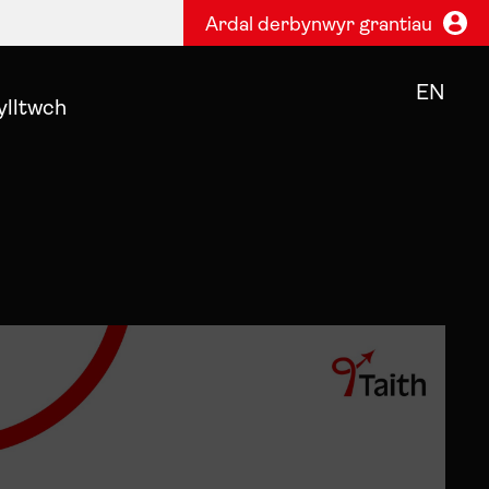
Ardal derbynwyr grantiau
EN
ylltwch