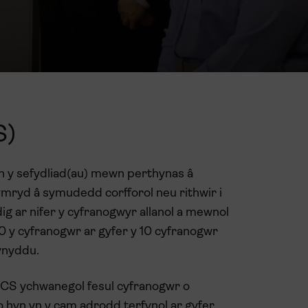
S)
n y sefydliad(au) mewn perthynas â
mryd â symudedd corfforol neu rithwir i
dig ar nifer y cyfranogwyr allanol a mewnol
0 y cyfranogwr ar gyfer y 10 cyfranogwr
ynyddu.
 CS ychwanegol fesul cyfranogwr o
o hyn yn y cam adrodd terfynol ar gyfer