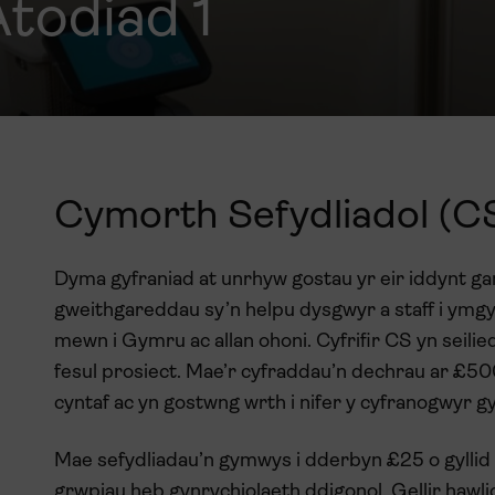
Atodiad 1
Cymorth Sefydliadol (C
Dyma gyfraniad at unrhyw gostau yr eir iddynt ga
gweithgareddau sy’n helpu dysgwyr a staff i ymgy
mewn i Gymru ac allan ohoni. Cyfrifir CS yn seilie
fesul prosiect. Mae’r cyfraddau’n dechrau ar £50
cyntaf ac yn gostwng wrth i nifer y cyfranogwyr g
Mae sefydliadau’n gymwys i dderbyn £25 o gyllid
grwpiau heb gynrychiolaeth ddigonol. Gellir hawli