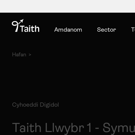
Amdanom
Sector
T
Hafan
Cyhoeddi Digidol
Taith Llwybr 1 - Sy