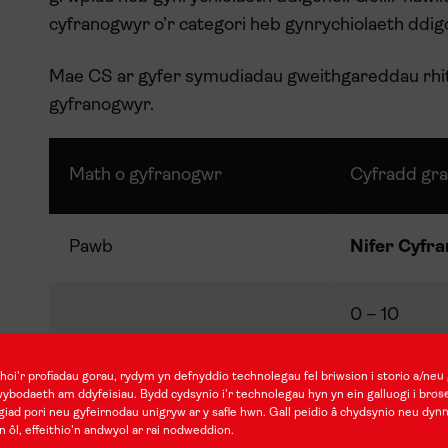
cyfranogwyr o’r categori heb gynrychiolaeth ddig
Mae CS ar gyfer symudiadau gweithgareddau rhith
gyfranogwyr.
Math o gyfranogwr
Cyfradd gra
Pawb
Nifer Cyfr
0 – 10
oi'r profiadau gorau, rydym yn defnyddio technolegau fel briwsion i storio a/neu 
11 – 30
wybodaeth am ddyfeisiau. Bydd cydsynio i'r technolegau hyn yn ein galluogi i bros
iad pori neu gyfeirnodau unigryw ar y safle hwn. Gall peidio â chydsynio neu dyn
n ôl, effeithio'n andwyol ar rai nodweddion.