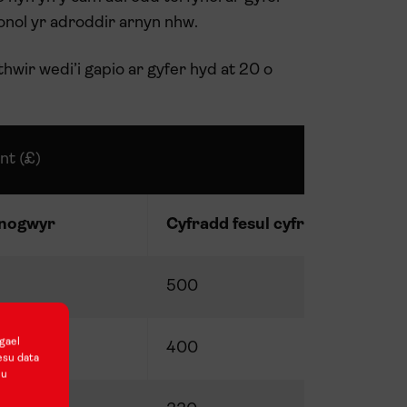
onol yr adroddir arnyn nhw.
wir wedi’i gapio ar gyfer hyd at 20 o
nt (£)
anogwyr
Cyfradd fesul cyfranogwr
500
gael
400
esu data
nu