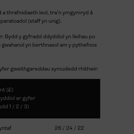
d a thrafnidiaeth leol, tra’n ymgymryd â
ratoadol (staff yn unig).
wr. Bydd y gyfradd ddyddiol yn lleihau po
 gwahanol yn berthnasol am y pythefnos
r gyfer gweithgareddau symudedd rhithwir.
nt (£)
yddiol ar gyfer
d 1 / 2 / 3)
yntaf
26 / 24 / 22