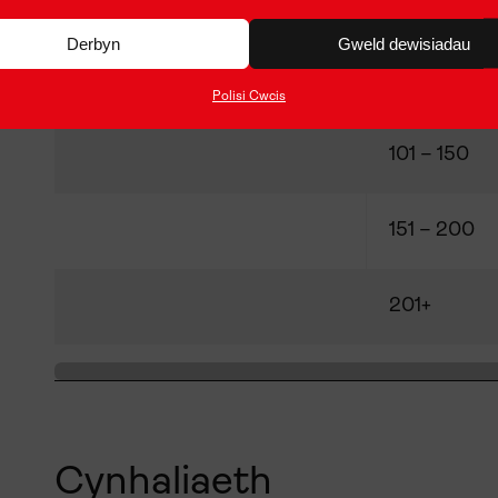
31 – 60
Derbyn
Gweld dewisiadau
61 – 100
Polisi Cwcis
101 – 150
151 – 200
201+
Cynhaliaeth