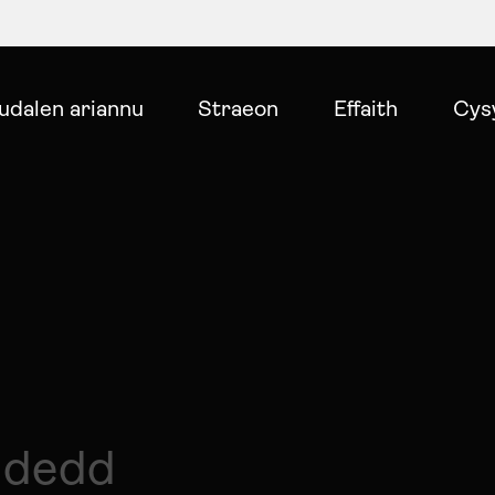
udalen ariannu
Straeon
Effaith
Cys
mudedd