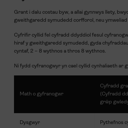
Grant i dalu costau byw, a allai gynnwys llety, bwy
gweithgaredd symudedd corfforol, neu ymweliad pa
Cyfrifir cyllid fel cyfradd ddyddiol fesul cyfranog
hiraf y gweithgaredd symudedd, gyda chyfraddau
cyntaf, 2 – 8 wythnos a thros 8 wythnos.
Ni fydd cyfranogwyr yn cael cyllid cynhaliaeth a
Cyfradd gra
Math o gyfranogwr
(Cyfradd dd
grŵp gwledyd
Dysgwyr
Pythefnos c