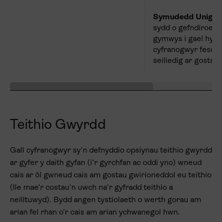
Symudedd Unigoli
sydd o gefndiroedd 
gymwys i gael hyd 
cyfranogwyr fesul
seiliedig ar gostau
Teithio Gwyrdd
Gall cyfranogwyr sy’n defnyddio opsiynau teithio gwyrdd
ar gyfer y daith gyfan (i’r gyrchfan ac oddi yno) wneud
cais ar ôl gwneud cais am gostau gwirioneddol eu teithio
(lle mae’r costau’n uwch na’r gyfradd teithio a
neilltuwyd). Bydd angen tystiolaeth o werth gorau am
arian fel rhan o’r cais am arian ychwanegol hwn.