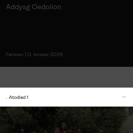
Addysg Oedolion
Fersiwn 1.0, Ionawr 2026
.
Atodiad 1