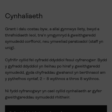
Cynhaliaeth
Grant i dalu costau byw, a allai gynnwys llety, bwyd a
thrafnidiaeth leol, tra’n ymgymryd â gweithgaredd
symudedd corfforol,
neu ymweliad paratoadol (staff yn
unig).
Cyfrifir cyllid fel cyfradd ddyddiol fesul cyfranogwr. Bydd
y gyfradd ddyddiol yn lleihau po hiraf y gweithgaredd
symudedd, gyda chyfraddau gwahanol yn berthnasol am
y pythefnos cyntaf, 2 – 8 wythnos a thros 8 wythnos.
Ni fydd cyfranogwyr yn cael cyllid cynhaliaeth ar gyfer
gweithgareddau symudedd rhithwir.