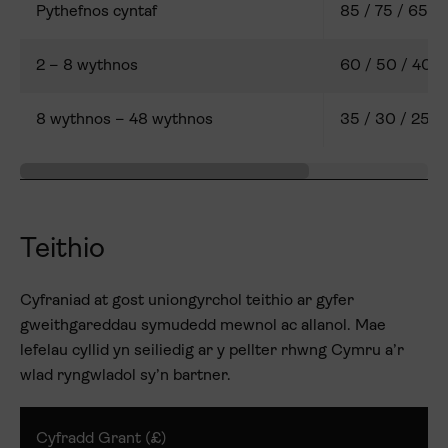
Pythefnos cyntaf
85 / 75 / 65
2 – 8 wythnos
60 / 50 / 40
8 wythnos – 48 wythnos
35 / 30 / 25
Teithio
Cyfraniad at gost uniongyrchol teithio ar gyfer
gweithgareddau symudedd mewnol ac allanol. Mae
lefelau cyllid yn seiliedig ar y pellter rhwng Cymru a’r
wlad ryngwladol sy’n bartner.
Cyfradd Grant (£)