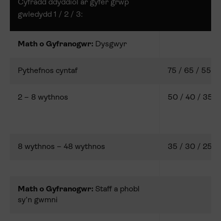
Cyfradd ddyddiol ar gyfer grŵp
gwledydd 1 / 2 / 3:
Math o Gyfranogwr
:
Dysgwyr
Pythefnos cyntaf
75 / 65 / 55
2 – 8 wythnos
50 / 40 / 35
8 wythnos – 48 wythnos
35 / 30 / 25
Math o Gyfranogwr:
Staff a phobl
sy’n gwmni