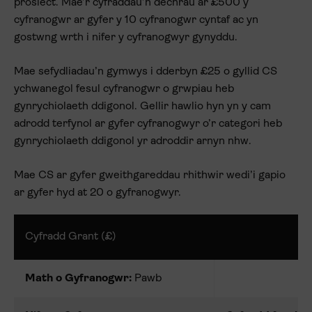
prosiect. Mae’r cyfraddau’n dechrau ar £500 y
cyfranogwr ar gyfer y 10 cyfranogwr cyntaf ac yn
gostwng wrth i nifer y cyfranogwyr gynyddu.
Mae sefydliadau’n gymwys i dderbyn £25 o gyllid CS
ychwanegol fesul cyfranogwr o grwpiau heb
gynrychiolaeth ddigonol. Gellir hawlio hyn yn y cam
adrodd terfynol ar gyfer cyfranogwyr o’r categori heb
gynrychiolaeth ddigonol yr adroddir arnyn nhw.
Mae CS ar gyfer gweithgareddau rhithwir wedi’i gapio
ar gyfer hyd at 20 o gyfranogwyr.
Cyfradd Grant (£)
Math o Gyfranogwr:
Pawb