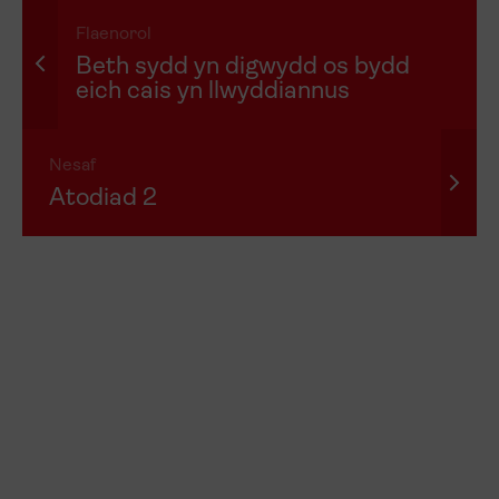
Flaenorol
Beth sydd yn digwydd os bydd
eich cais yn llwyddiannus
Nesaf
Atodiad 2