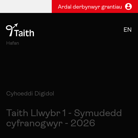
Ardal derbynwyr grantiau
EN
Hafan
Cyhoeddi Digidol
Taith Llwybr 1 - Symudedd
cyfranogwyr - 2026