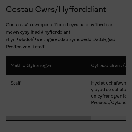
Costau Cwrs/Hyfforddiant
Costau sy’n cwmpasu ffïoedd cyrsiau a hyfforddiant
mewn cysylltiad â hyfforddiant
rhyngwladol/gweithgareddau symudedd Datblygiad
Proffesiynol i staff.
Math o Gyfranogwr
Cyfradd Grant (£)
Staff
Hyd at uchafswm o
y dydd ac uchafswm
un cyfranogwr fesu
Prosiect/Cytundeb