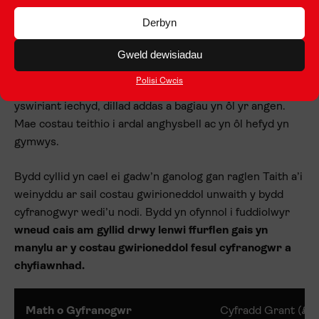
Mae cyfranogwyr sydd o gefndir difreintiedig yn gymwys
Derbyn
am gyllid ychwanegol ar gyfer costau cysylltiedig â
theithio er mwyn eu cefnogi i gymryd rhan mewn
Gweld dewisiadau
gweithgaredd symudedd corfforol. Mae costau teithio
Polisi Cwcis
penodol yn cynnwys costau fisa, pasbort, brechiadau,
yswiriant iechyd, dillad addas a bagiau yn ôl yr angen.
Mae costau teithio i ardal anghysbell ac yn ôl hefyd yn
gymwys.
Bydd cyllid yn cael ei gadw’n ganolog gan raglen Taith a’i
weinyddu ar sail costau gwirioneddol unwaith y bydd
cyfranogwyr wedi’u nodi. Bydd yn ofynnol i fuddiolwyr
wneud cais am gyllid drwy lenwi ffurflen gais yn
manylu ar y costau gwirioneddol fesul cyfranogwr a
chyfiawnhad.
Math o Gyfranogwr
Cyfradd Grant (£)