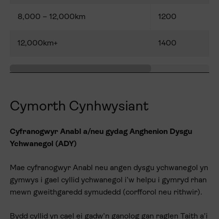
8,000 – 12,000km
1200
12,000km+
1400
Cymorth Cynhwysiant
Cyfranogwyr Anabl a/neu gydag Anghenion Dysgu
Ychwanegol (ADY)
Mae cyfranogwyr Anabl neu angen dysgu ychwanegol yn
gymwys i gael cyllid ychwanegol i’w helpu i gymryd rhan
mewn gweithgaredd symudedd (corfforol neu rithwir).
Bydd cyllid yn cael ei gadw’n ganolog gan raglen Taith a’i