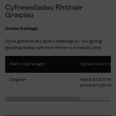
Cyfnewidiadau Rhithwir
Grwpiau
Costau Datblygu
Dyma gyfraniad at y gost o ddatblygu a / neu gynnig
gweithgareddau cyfnewid rhithwir o ansawdd uchel.
Math o Gyfranogwr
Cyfradd Grant (£)
Dysgwyr
Hyd at £1,200 fesu
prosiect/Cytundeb