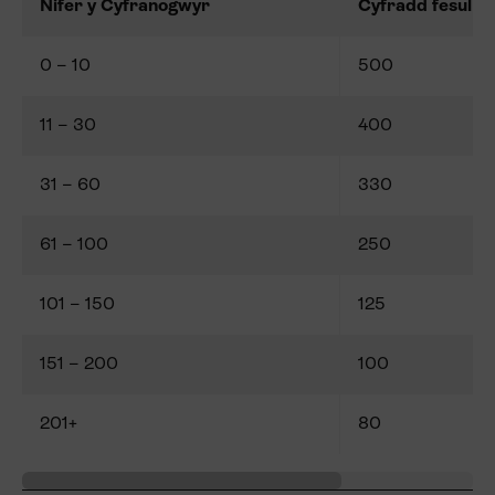
Nifer y Cyfranogwyr
Cyfradd fesul C
0 – 10
500
11 – 30
400
31 – 60
330
61 – 100
250
101 – 150
125
151 – 200
100
201+
80