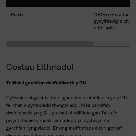
Pawb
100% o’r costau c
gysylltiedig â chost
eithriadol
Costau Eithriadol
Teithio i ganolfan drafnidiaeth y DU
Cyfraniad at gost teithio i ganolfan drafnidiaeth yn y DU
fel rhan o symudedd rhyngwladol. Mae canolfan
drafnidiaeth yn y DU yn cael ei ddiffinio gan Taith fel
pwynt gadael y mae’r symudedd yn cychwyn i’w
gyrchfan ryngwladol. Er enghraifft maes awyr, gorsaf