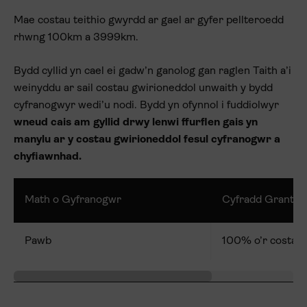
Mae costau teithio gwyrdd ar gael ar gyfer pellteroedd
rhwng 100km a 3999km.
Bydd cyllid yn cael ei gadw’n ganolog gan raglen Taith a’i
weinyddu ar sail costau gwirioneddol unwaith y bydd
cyfranogwyr wedi’u nodi. Bydd yn ofynnol i fuddiolwyr
wneud cais am gyllid drwy lenwi ffurflen gais yn
manylu ar y costau gwirioneddol fesul cyfranogwr a
chyfiawnhad.
Math o Gyfranogwr
Cyfradd Grant (£
Pawb
100% o’r costau