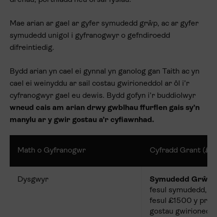
drenau, porthladd neu orsaf fysiau.
Mae arian ar gael ar gyfer symudedd grŵp, ac ar gyfer
symudedd unigol i gyfranogwyr o gefndiroedd
difreintiedig.
Bydd arian yn cael ei gynnal yn ganolog gan Taith ac yn
cael ei weinyddu ar sail costau gwirioneddol ar ôl i’r
cyfranogwyr gael eu dewis. Bydd gofyn i’r buddiolwyr
wneud cais am arian drwy gwblhau ffurflen gais sy’n
manylu ar y gwir gostau a’r cyfiawnhad.
Math o Gyfranogwr
Cyfradd Grant (£)
Dysgwyr
Symudedd Grŵp
:
fesul symudedd, h
fesul £1500 y prosie
gostau gwirionedd