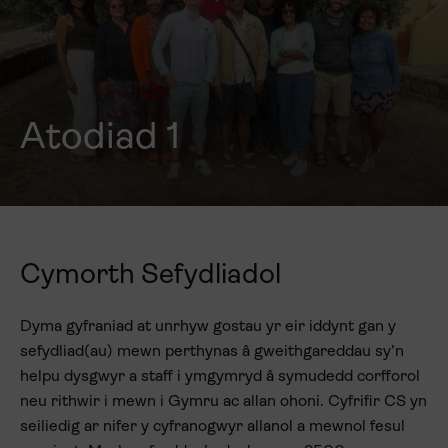
Atodiad 1
Cymorth Sefydliadol
Dyma gyfraniad at unrhyw gostau yr eir iddynt gan y
sefydliad(au) mewn perthynas â gweithgareddau sy’n
helpu dysgwyr a staff i ymgymryd â symudedd corfforol
neu rithwir i mewn i Gymru ac allan ohoni. Cyfrifir CS yn
seiliedig ar nifer y cyfranogwyr allanol a mewnol fesul