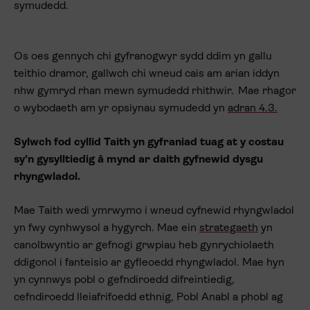
symudedd.
Os oes gennych chi gyfranogwyr sydd ddim yn gallu
teithio dramor, gallwch chi wneud cais am arian iddyn
nhw gymryd rhan mewn symudedd rhithwir. Mae rhagor
o wybodaeth am yr opsiynau symudedd yn
adran 4.3.
Sylwch fod cyllid Taith yn gyfraniad tuag at y costau
sy’n gysylltiedig â mynd ar daith gyfnewid dysgu
rhyngwladol.
Mae Taith wedi ymrwymo i wneud cyfnewid rhyngwladol
yn fwy cynhwysol a hygyrch. Mae ein
strategaeth
yn
canolbwyntio ar gefnogi grwpiau heb gynrychiolaeth
ddigonol i fanteisio ar gyfleoedd rhyngwladol. Mae hyn
yn cynnwys pobl o gefndiroedd difreintiedig,
cefndiroedd lleiafrifoedd ethnig, Pobl Anabl a phobl ag