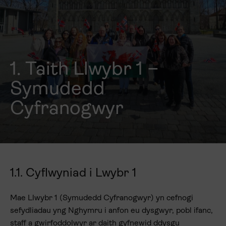
1. Taith Llwybr 1 –
Symudedd
Cyfranogwyr
1.1. Cyflwyniad i Lwybr 1
Mae Llwybr 1 (Symudedd Cyfranogwyr) yn cefnogi
sefydliadau yng Nghymru i anfon eu dysgwyr, pobl ifanc,
staff a gwirfoddolwyr ar daith gyfnewid ddysgu