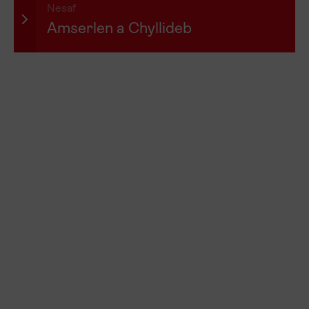
Nesaf
Amserlen a Chyllideb