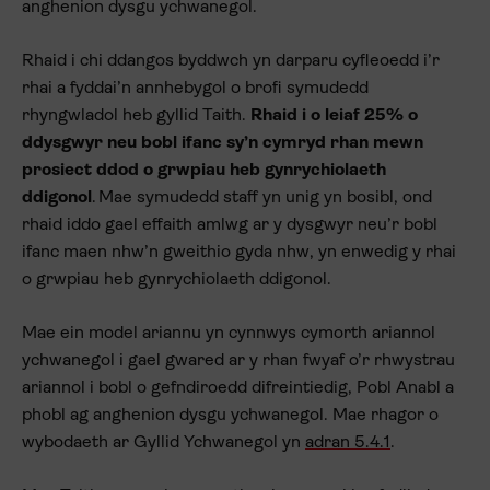
anghenion dysgu ychwanegol.
Rhaid i chi ddangos byddwch yn darparu cyfleoedd i’r
rhai a fyddai’n annhebygol o brofi symudedd
rhyngwladol heb gyllid Taith.
Rhaid i o leiaf 25% o
ddysgwyr neu bobl ifanc sy’n cymryd rhan mewn
prosiect ddod o grwpiau heb gynrychiolaeth
ddigonol
. Mae symudedd staff yn unig yn bosibl, ond
rhaid iddo gael effaith amlwg ar y dysgwyr neu’r bobl
ifanc maen nhw’n gweithio gyda nhw, yn enwedig y rhai
o grwpiau heb gynrychiolaeth ddigonol.
Mae ein model ariannu yn cynnwys cymorth ariannol
ychwanegol i gael gwared ar y rhan fwyaf o’r rhwystrau
ariannol i bobl o gefndiroedd difreintiedig, Pobl Anabl a
phobl ag anghenion dysgu ychwanegol. Mae rhagor o
wybodaeth ar Gyllid Ychwanegol yn
adran 5.4.1
.