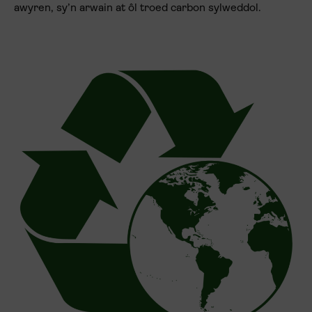
awyren, sy’n arwain at ôl troed carbon sylweddol.