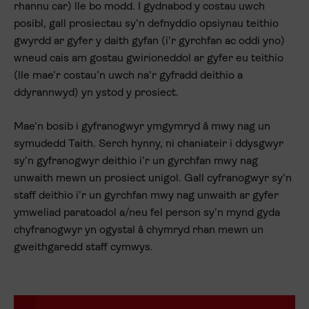
rhannu car) lle bo modd. I gydnabod y costau uwch
posibl, gall prosiectau sy’n defnyddio opsiynau teithio
gwyrdd ar gyfer y daith gyfan (i’r gyrchfan ac oddi yno)
wneud cais am gostau gwirioneddol ar gyfer eu teithio
(lle mae’r costau’n uwch na’r gyfradd deithio a
ddyrannwyd) yn ystod y prosiect.
Mae’n bosib i gyfranogwyr ymgymryd â mwy nag un
symudedd Taith. Serch hynny, ni chaniateir i ddysgwyr
sy’n gyfranogwyr deithio i’r un gyrchfan mwy nag
unwaith mewn un prosiect unigol. Gall cyfranogwyr sy’n
staff deithio i’r un gyrchfan mwy nag unwaith ar gyfer
ymweliad paratoadol a/neu fel person sy’n mynd gyda
chyfranogwyr yn ogystal â chymryd rhan mewn un
gweithgaredd staff cymwys.