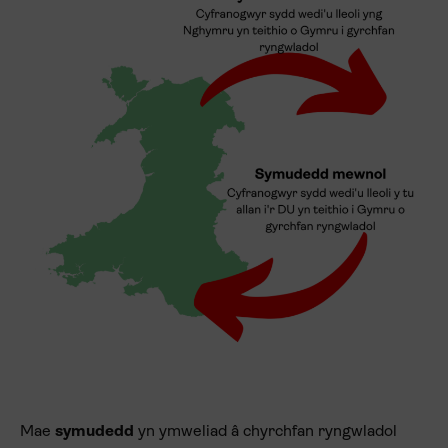
Mae
symudedd
yn ymweliad â chyrchfan ryngwladol