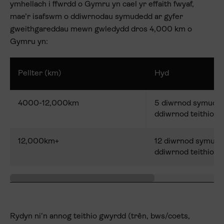
ymhellach i ffwrdd o Gymru yn cael yr effaith fwyaf,
mae’r isafswm o ddiwrnodau symudedd ar gyfer
gweithgareddau mewn gwledydd dros 4,000 km o
Gymru yn:
Pellter (km)
Hyd
4000-12,000km
5 diwrnod symuded
ddiwrnod teithio)
12,000km+
12 diwrnod symude
ddiwrnod teithio)
Rydyn ni’n annog teithio gwyrdd (trên, bws/coets,