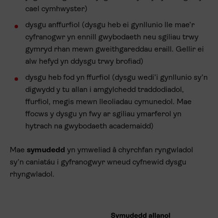
cael cymhwyster)
dysgu anffurfiol (dysgu heb ei gynllunio lle mae’r
cyfranogwr yn ennill gwybodaeth neu sgiliau trwy
gymryd rhan mewn gweithgareddau eraill. Gellir ei
alw hefyd yn ddysgu trwy brofiad)
dysgu heb fod yn ffurfiol (dysgu wedi’i gynllunio sy’n
digwydd y tu allan i amgylchedd traddodiadol,
ffurfiol, megis mewn lleoliadau cymunedol. Mae
ffocws y dysgu yn fwy ar sgiliau ymarferol yn
hytrach na gwybodaeth academaidd)
Mae
symudedd
yn ymweliad â chyrchfan ryngwladol
sy’n caniatáu i gyfranogwyr wneud cyfnewid dysgu
rhyngwladol.