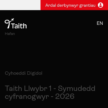
Ardal derbynwyr grantiau
EN
Hafan
Cyhoeddi Digidol
Taith Llwybr 1 - Symudedd
cyfranogwyr - 2026