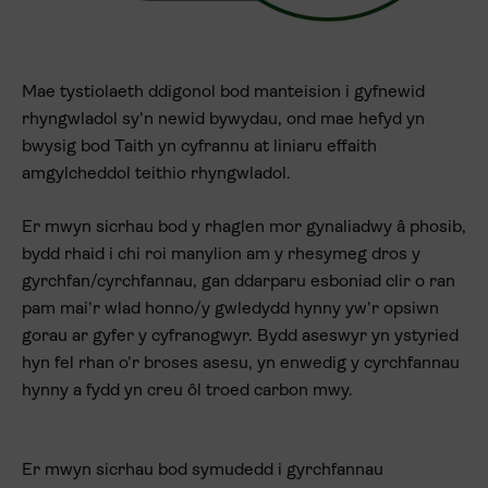
Mae tystiolaeth ddigonol bod manteision i gyfnewid
rhyngwladol sy’n newid bywydau, ond mae hefyd yn
bwysig bod Taith yn cyfrannu at liniaru effaith
amgylcheddol teithio rhyngwladol.
Er mwyn sicrhau bod y rhaglen mor gynaliadwy â phosib,
bydd rhaid i chi roi manylion am y rhesymeg dros y
gyrchfan/cyrchfannau, gan ddarparu esboniad clir o ran
pam mai’r wlad honno/y gwledydd hynny yw’r opsiwn
gorau ar gyfer y cyfranogwyr. Bydd aseswyr yn ystyried
hyn fel rhan o’r broses asesu, yn enwedig y cyrchfannau
hynny a fydd yn creu ôl troed carbon mwy.
Er mwyn sicrhau bod symudedd i gyrchfannau