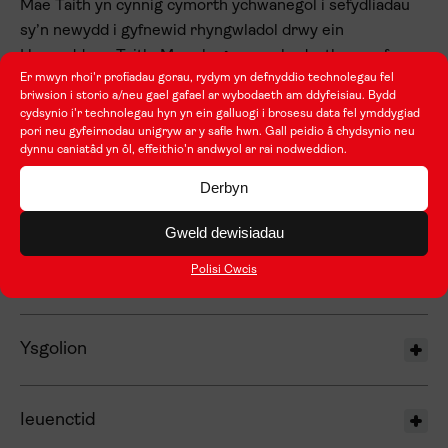
Mae Taith yn cynnig cymorth ychwanegol i sefydliadau
sy’n newydd i gyfnewid rhyngwladol drwy ein
Hyrwyddwyr Taith. Mae rhagor o wybodaeth
ar wefan
Er mwyn rhoi'r profiadau gorau, rydym yn defnyddio technolegau fel
Taith
.
briwsion i storio a/neu gael gafael ar wybodaeth am ddyfeisiau. Bydd
cydsynio i'r technolegau hyn yn ein galluogi i brosesu data fel ymddygiad
pori neu gyfeirnodau unigryw ar y safle hwn. Gall peidio â chydsynio neu
1.2. Sectorau Cymwys
dynnu caniatâd yn ôl, effeithio'n andwyol ar rai nodweddion.
Derbyn
Mae Llwybr 1 yn agored i holl sectorau Taith. Isod
gwelwch chi gymhwysedd sefydliadau ar gyfer pob
Gweld dewisiadau
sector.
Polisi Cwcis
Ysgolion
Ieuenctid