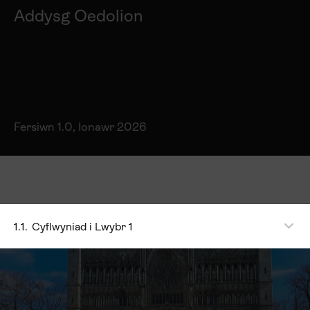
Addysg Oedolion
Fersiwn 1.0, Ionawr 2026
1.1.
Cyflwyniad i Lwybr 1