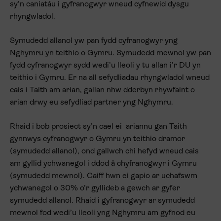
sy’n caniatáu i gyfranogwyr wneud cyfnewid dysgu
rhyngwladol.
Symudedd allanol yw pan fydd cyfranogwyr yng
Nghymru yn teithio o Gymru. Symudedd mewnol yw pan
fydd cyfranogwyr sydd wedi’u lleoli y tu allan i’r DU yn
teithio i Gymru. Er na all sefydliadau rhyngwladol wneud
cais i Taith am arian, gallan nhw dderbyn rhywfaint o
arian drwy eu sefydliad partner yng Nghymru.
Rhaid i bob prosiect sy’n cael ei ariannu gan Taith
gynnwys cyfranogwyr o Gymru yn teithio dramor
(symudedd allanol), ond gallwch chi hefyd wneud cais
am gyllid ychwanegol i ddod â chyfranogwyr i Gymru
(symudedd mewnol). Caiff hwn ei gapio ar uchafswm
ychwanegol o 30% o’r gyllideb a gewch ar gyfer
symudedd allanol. Rhaid i gyfranogwyr ar symudedd
mewnol fod wedi’u lleoli yng Nghymru am gyfnod eu