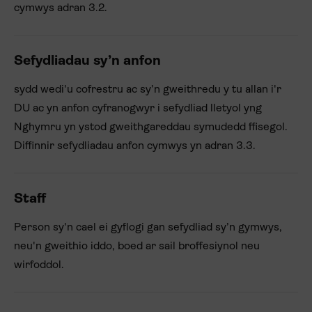
cymwys adran 3.2.
Sefydliadau sy’n anfon
sydd wedi'u cofrestru ac sy’n gweithredu y tu allan i'r
DU ac yn anfon cyfranogwyr i sefydliad lletyol yng
Nghymru yn ystod gweithgareddau symudedd ffisegol.
Diffinnir sefydliadau anfon cymwys yn adran 3.3.
Staff
Person sy'n cael ei gyflogi gan sefydliad sy’n gymwys,
neu'n gweithio iddo, boed ar sail broffesiynol neu
wirfoddol.