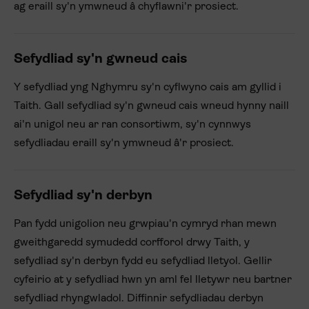
ag eraill sy'n ymwneud â chyflawni'r prosiect.
Sefydliad sy'n gwneud cais
Y sefydliad yng Nghymru sy'n cyflwyno cais am gyllid i
Taith. Gall sefydliad sy'n gwneud cais wneud hynny naill
ai'n unigol neu ar ran consortiwm, sy'n cynnwys
sefydliadau eraill sy'n ymwneud â'r prosiect.
Sefydliad sy'n derbyn
Pan fydd unigolion neu grwpiau'n cymryd rhan mewn
gweithgaredd symudedd corfforol drwy Taith, y
sefydliad sy'n derbyn fydd eu sefydliad lletyol. Gellir
cyfeirio at y sefydliad hwn yn aml fel lletywr neu bartner
sefydliad rhyngwladol. Diffinnir sefydliadau derbyn