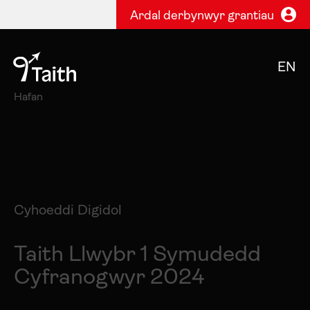
Ardal derbynwyr grantiau
EN
Hafan
Cyhoeddi Digidol
Taith Llwybr 1 Symudedd
Cyfranogwyr 2024