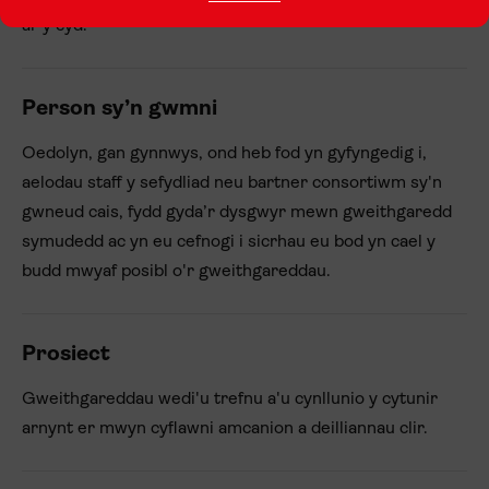
ar y cyd.
Person sy’n gwmni
Oedolyn, gan gynnwys, ond heb fod yn gyfyngedig i,
aelodau staff y sefydliad neu bartner consortiwm sy'n
gwneud cais, fydd gyda’r dysgwyr mewn gweithgaredd
symudedd ac yn eu cefnogi i sicrhau eu bod yn cael y
budd mwyaf posibl o'r gweithgareddau.
Prosiect
Gweithgareddau wedi'u trefnu a'u cynllunio y cytunir
arnynt er mwyn cyflawni amcanion a deilliannau clir.