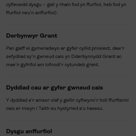
cyfleoedd dysgu – gall y rhain fod yn ffurfiol, heb fod yn
ffurfiol neu’n anffurfiol).
Derbynwyr Grant
Pan gaiff ei gymeradwyo ar gyfer cyllid prosiect, daw'r
sefydliad sy'n gwneud cais yn Dderbynnydd Grant ac
mae'n gyfrifol am lofnodi'r cytundeb grant.
Dyddiad cau ar gyfer gwneud cais
Y dyddiad a'r amser olaf y gellir cyflwyno'r holl ffurflenni
cais er mwyn i Taith eu hystyried a'u hasesu.
Dysgu anffurfiol