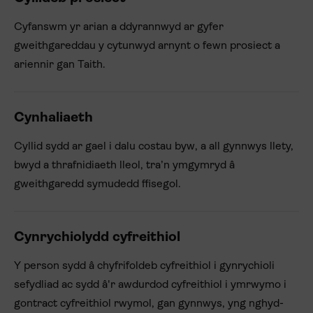
Cyfanswm yr arian a ddyrannwyd ar gyfer
gweithgareddau y cytunwyd arnynt o fewn prosiect a
ariennir gan Taith.
Cynhaliaeth
Cyllid sydd ar gael i dalu costau byw, a all gynnwys llety,
bwyd a thrafnidiaeth lleol, tra’n ymgymryd â
gweithgaredd symudedd ffisegol.
Cynrychiolydd cyfreithiol
Y person sydd â chyfrifoldeb cyfreithiol i gynrychioli
sefydliad ac sydd â'r awdurdod cyfreithiol i ymrwymo i
gontract cyfreithiol rwymol, gan gynnwys, yng nghyd-