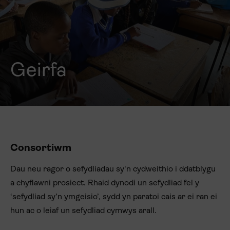
Geirfa
Consortiwm
Dau neu ragor o sefydliadau sy'n cydweithio i ddatblygu
a chyflawni prosiect. Rhaid dynodi un sefydliad fel y
‘sefydliad sy’n ymgeisio’, sydd yn paratoi cais ar ei ran ei
hun ac o leiaf un sefydliad cymwys arall.