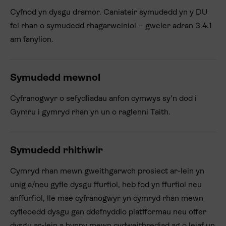
Cyfnod yn dysgu dramor. Caniateir symudedd yn y DU
fel rhan o symudedd rhagarweiniol – gweler adran 3.4.1
am fanylion.
Symudedd mewnol
Cyfranogwyr o sefydliadau anfon cymwys sy'n dod i
Gymru i gymryd rhan yn un o raglenni Taith.
Symudedd rhithwir
Cymryd rhan mewn gweithgarwch prosiect ar-lein yn
unig a/neu gyfle dysgu ffurfiol, heb fod yn ffurfiol neu
anffurfiol, lle mae cyfranogwyr yn cymryd rhan mewn
cyfleoedd dysgu gan ddefnyddio platfformau neu offer