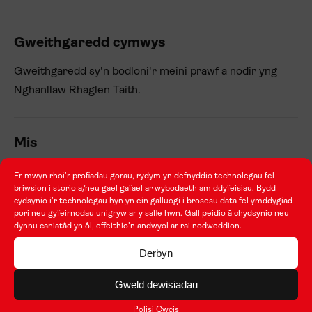
Gweithgaredd cymwys
Gweithgaredd sy'n bodloni'r meini prawf a nodir yng
Nghanllaw Rhaglen Taith.
Mis
Wrth gyfrifo swm y grantiau Taith, mae mis yn 28
Er mwyn rhoi'r profiadau gorau, rydym yn defnyddio technolegau fel
briwsion i storio a/neu gael gafael ar wybodaeth am ddyfeisiau. Bydd
diwrnod.
cydsynio i'r technolegau hyn yn ein galluogi i brosesu data fel ymddygiad
pori neu gyfeirnodau unigryw ar y safle hwn. Gall peidio â chydsynio neu
dynnu caniatâd yn ôl, effeithio'n andwyol ar rai nodweddion.
Partneriaeth
Derbyn
Cytundeb ffurfiol rhwng dau neu ragor o sefydliadau i
Gweld dewisiadau
gymryd rhan mewn prosiect a ariennir gan Taith ac i
gymryd rhan mewn gweithgareddau a phrofiadau dysgu
Polisi Cwcis