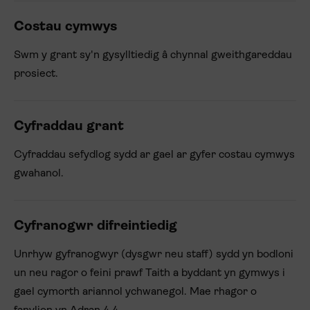
Costau cymwys
Swm y grant sy'n gysylltiedig â chynnal gweithgareddau
prosiect.
Cyfraddau grant
Cyfraddau sefydlog sydd ar gael ar gyfer costau cymwys
gwahanol.
Cyfranogwr difreintiedig
Unrhyw gyfranogwyr (dysgwr neu staff) sydd yn bodloni
un neu ragor o feini prawf Taith a byddant yn gymwys i
gael cymorth ariannol ychwanegol. Mae rhagor o