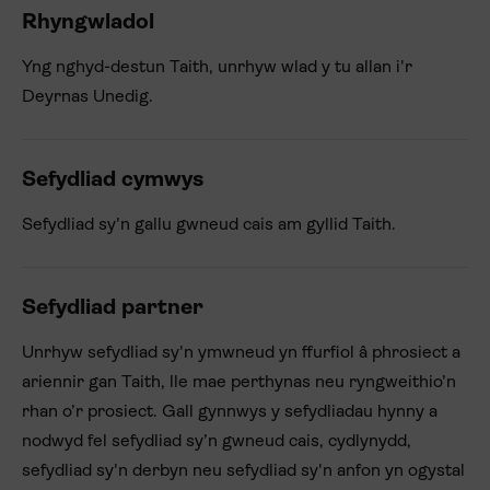
Rhyngwladol
Yng nghyd-destun Taith, unrhyw wlad y tu allan i'r
Deyrnas Unedig.
Sefydliad cymwys
Sefydliad sy'n gallu gwneud cais am gyllid Taith.
Sefydliad partner
Unrhyw sefydliad sy'n ymwneud yn ffurfiol â phrosiect a
ariennir gan Taith, lle mae perthynas neu ryngweithio’n
rhan o’r prosiect. Gall gynnwys y sefydliadau hynny a
nodwyd fel sefydliad sy’n gwneud cais, cydlynydd,
sefydliad sy'n derbyn neu sefydliad sy'n anfon yn ogystal