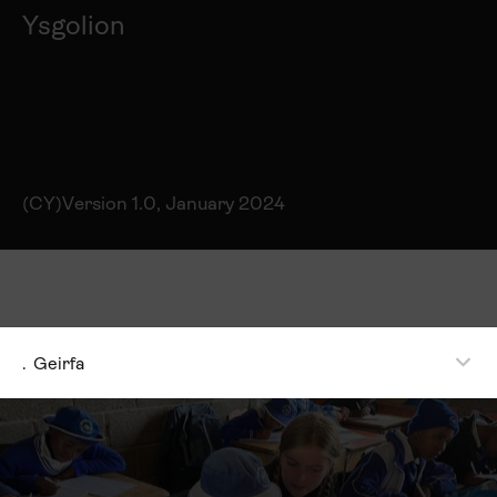
Ysgolion
(CY)Version 1.0, January 2024
.
Geirfa