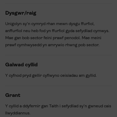
Dysgwr/raig
Unigolyn sy'n cymryd rhan mewn dysgu ffurfiol,
anffurfiol neu heb fod yn ffurfiol gyda sefydliad cymwys.
Mae gan bob sector feini prawf penodol. Mae meini
prawf cymhwysedd yn amrywio rhwng pob sector.
Galwad cyllid
Y cyfnod pryd gellir cyflwyno ceisiadau am gyllid.
Grant
Y cyllid a ddyfernir gan Taith i sefydliad sy’n gwneud cais
llwyddiannus.