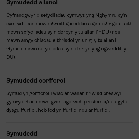
Symudedd allanol
Cyfranogwyr o sefydliadau cymwys yng Nghymru sy'n
cymryd rhan mewn gweithgareddau a gefnogir gan Taith
mewn sefydliadau sy'n derbyn y tu allan i'r DU (neu
mewn amgylchiadau eithriadol yn unig, y tu allan i
Gymru mewn sefydliadau sy'n derbyn yng ngweddill y
DU).
Symudedd corfforol
Symud yn gorfforol i wlad ar wahân i'r wlad breswyl i
gymryd rhan mewn gweithgarwch prosiect a/neu gyfle
dysgu ffurfiol, heb fod yn ffurfiol neu anffurfiol.
Symudedd