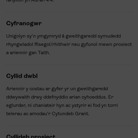
fanylion yn Adran 4.4.
Cyfranogwr
Unigolyn sy'n ymgymryd â gweithgaredd symudedd
rhyngwladol ffisegol/rhithwir neu gyfunol mewn prosiect
a ariennir gan Taith.
Cyllid dwbl
Ariennir y costau ar gyfer yr un gweithgaredd
ddwywaith drwy ddefnyddio arian cyhoeddus. Er
eglurder, ni chaniateir hyn ac ystyrir ei fod yn torri
telerau ac amodau'r Cytundeb Grant.
Cyllideb prosiect