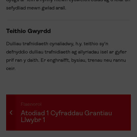
dysgu ar-lein a hynny mewn cydweithrediad ag o leiaf un
sefydliad mewn gwlad arall.
Teithio Gwyrdd
Dulliau trafnidiaeth cynaliadwy, h.y. teithio sy'n
defnyddio dulliau trafnidiaeth ag allyriadau isel ar gyfer
prif ran y daith. Er enghraifft, bysiau, trenau neu rannu
ceir.
Flaenorol
Atodiad 1 Cyfraddau Grantiau
Llwybr 1