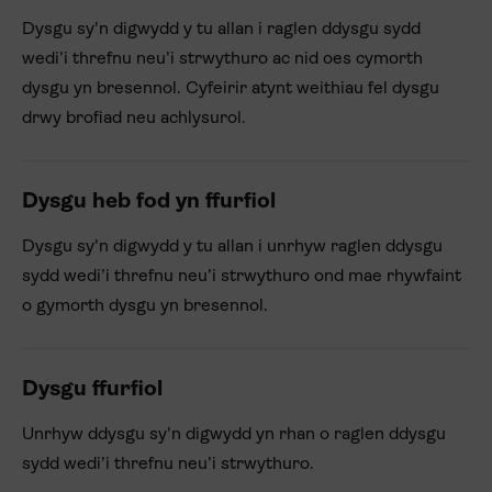
Dysgu sy'n digwydd y tu allan i raglen ddysgu sydd
wedi’i threfnu neu’i strwythuro ac nid oes cymorth
dysgu yn bresennol. Cyfeirir atynt weithiau fel dysgu
drwy brofiad neu achlysurol.
Dysgu heb fod yn ffurfiol
Dysgu sy'n digwydd y tu allan i unrhyw raglen ddysgu
sydd wedi’i threfnu neu’i strwythuro ond mae rhywfaint
o gymorth dysgu yn bresennol.
Dysgu ffurfiol
Unrhyw ddysgu sy'n digwydd yn rhan o raglen ddysgu
sydd wedi’i threfnu neu’i strwythuro.