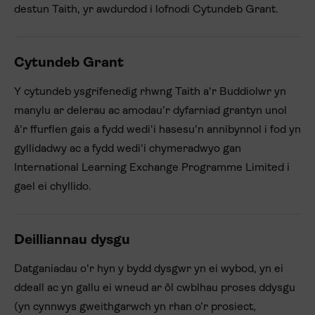
destun Taith, yr awdurdod i lofnodi Cytundeb Grant.
Cytundeb Grant
Y cytundeb ysgrifenedig rhwng Taith a'r Buddiolwr yn
manylu ar delerau ac amodau’r dyfarniad grantyn unol
â'r ffurflen gais a fydd wedi'i hasesu'n annibynnol i fod yn
gyllidadwy ac a fydd wedi'i chymeradwyo gan
International Learning Exchange Programme Limited i
gael ei chyllido.
Deilliannau dysgu
Datganiadau o'r hyn y bydd dysgwr yn ei wybod, yn ei
ddeall ac yn gallu ei wneud ar ôl cwblhau proses ddysgu
(yn cynnwys gweithgarwch yn rhan o’r prosiect,