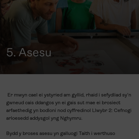
5. Asesu
Er mwyn cael ei ystyried am gyllid, rhaid i sefydliad sy’n
gwneud cais ddangos yn ei gais sut mae ei brosiect
arfaethedig yn bodloni nod cyffredinol Llwybr 2: Cefnogi
arloesedd addysgol yng Nghymru.
Bydd y broses asesu yn galluogi Taith i werthuso