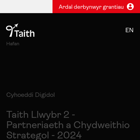
Ardal derbynwyr grantiau
EN
Hafan
Cyhoeddi Digidol
Taith Llwybr 2 -
Partneriaeth a Chydweithio
Strategol - 2024