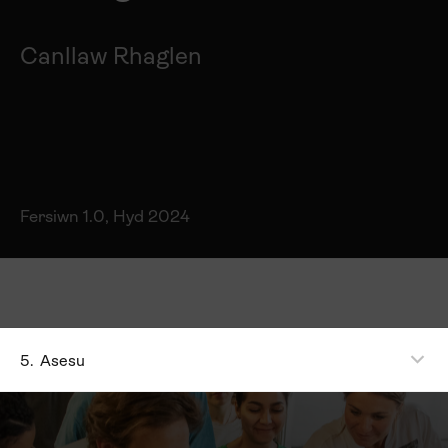
Canllaw Rhaglen
Fersiwn 1.0, Hyd 2024
5.
Asesu