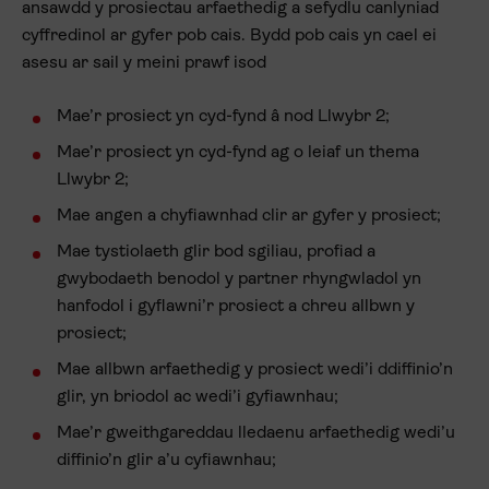
ansawdd y prosiectau arfaethedig a sefydlu canlyniad
cyffredinol ar gyfer pob cais. Bydd pob cais yn cael ei
asesu ar sail y meini prawf isod
Mae’r prosiect yn cyd-fynd â nod Llwybr 2;
Mae’r prosiect yn cyd-fynd ag o leiaf un thema
Llwybr 2;
Mae angen a chyfiawnhad clir ar gyfer y prosiect;
Mae tystiolaeth glir bod sgiliau, profiad a
gwybodaeth benodol y partner rhyngwladol yn
hanfodol i gyflawni’r prosiect a chreu allbwn y
prosiect;
Mae allbwn arfaethedig y prosiect wedi’i ddiffinio’n
glir, yn briodol ac wedi’i gyfiawnhau;
Mae’r gweithgareddau lledaenu arfaethedig wedi’u
diffinio’n glir a’u cyfiawnhau;