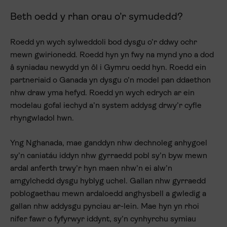
Beth oedd y rhan orau o’r symudedd?
Roedd yn wych sylweddoli bod dysgu o’r ddwy ochr
mewn gwirionedd. Roedd hyn yn fwy na mynd yno a dod
â syniadau newydd yn ôl i Gymru oedd hyn. Roedd ein
partneriaid o Ganada yn dysgu o’n model pan ddaethon
nhw draw yma hefyd. Roedd yn wych edrych ar ein
modelau gofal iechyd a’n system addysg drwy’r cyfle
rhyngwladol hwn.
Yng Nghanada, mae ganddyn nhw dechnoleg anhygoel
sy’n caniatáu iddyn nhw gyrraedd pobl sy’n byw mewn
ardal anferth trwy’r hyn maen nhw’n ei alw’n
amgylchedd dysgu hyblyg uchel. Gallan nhw gyrraedd
poblogaethau mewn ardaloedd anghysbell a gwledig a
gallan nhw addysgu pynciau ar-lein. Mae hyn yn rhoi
nifer fawr o fyfyrwyr iddynt, sy’n cynhyrchu symiau