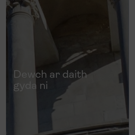
Dewch ar daith
gyda ni