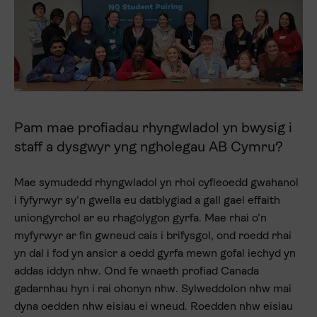
Pam mae profiadau rhyngwladol yn bwysig i
staff a dysgwyr yng ngholegau AB Cymru?
Mae symudedd rhyngwladol yn rhoi cyfleoedd gwahanol
i fyfyrwyr sy’n gwella eu datblygiad a gall gael effaith
uniongyrchol ar eu rhagolygon gyrfa. Mae rhai o’n
myfyrwyr ar fin gwneud cais i brifysgol, ond roedd rhai
yn dal i fod yn ansicr a oedd gyrfa mewn gofal iechyd yn
addas iddyn nhw. Ond fe wnaeth profiad Canada
gadarnhau hyn i rai ohonyn nhw. Sylweddolon nhw mai
dyna oedden nhw eisiau ei wneud. Roedden nhw eisiau