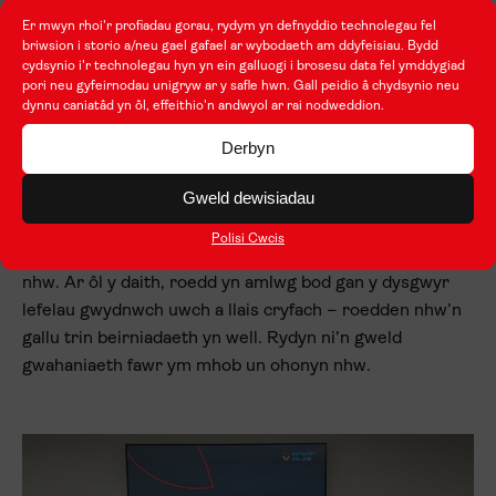
ein trwytho mewn gwahanol ddiwylliannau brodorol yng
Er mwyn rhoi'r profiadau gorau, rydym yn defnyddio technolegau fel
Nghanada. Gwnaeth hyn iddyn nhw fyfyrio ar eu
briwsion i storio a/neu gael gafael ar wybodaeth am ddyfeisiau. Bydd
hunaniaeth eu hunain a’u hymdeimlad o Gymreictod.
cydsynio i'r technolegau hyn yn ein galluogi i brosesu data fel ymddygiad
pori neu gyfeirnodau unigryw ar y safle hwn. Gall peidio â chydsynio neu
dynnu caniatâd yn ôl, effeithio'n andwyol ar rai nodweddion.
Weithiau nid yw ein dysgwyr wedi datblygu’r lefel honno
o wytnwch sy’n caniatáu ichi reoli’ch hun yn emosiynol.
Derbyn
Pan fyddwch chi dramor, rydych chi allan o’ch parth
Gweld dewisiadau
cysurus. Ac nid oes gennych chi unrhyw ddewis ond
datblygu’r ymreolaeth bersonol a’r rheoliad emosiynol
Polisi Cwcis
hwnnw. Mae’r profiad hwn yn bendant wedi eu cryfhau
nhw. Ar ôl y daith, roedd yn amlwg bod gan y dysgwyr
lefelau gwydnwch uwch a llais cryfach – roedden nhw’n
gallu trin beirniadaeth yn well. Rydyn ni’n gweld
gwahaniaeth fawr ym mhob un ohonyn nhw.