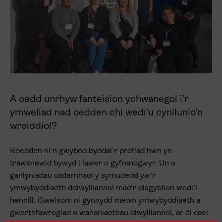
A oedd unrhyw fanteision ychwanegol i’r
ymweliad nad oedden chi wedi’u cynllunio’n
wreiddiol?
Roedden ni’n gwybod byddai’r profiad hwn yn
trawsnewid bywyd i lawer o gyfranogwyr. Un o
ganlyniadau cadarnhaol y symudedd yw’r
ymwybyddiaeth ddiwylliannol mae’r disgyblion wedi’i
hennill. Gwelsom ni gynnydd mewn ymwybyddiaeth a
gwerthfawrogiad o wahaniaethau diwylliannol, ar ôl cael