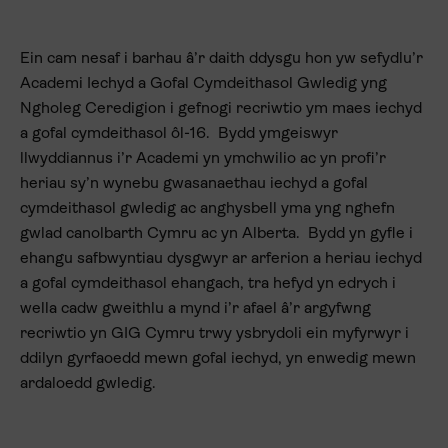
Ein cam nesaf i barhau â’r daith ddysgu hon yw sefydlu’r
Academi Iechyd a Gofal Cymdeithasol Gwledig yng
Ngholeg Ceredigion i gefnogi recriwtio ym maes iechyd
a gofal cymdeithasol ôl-16. Bydd ymgeiswyr
llwyddiannus i’r Academi yn ymchwilio ac yn profi’r
heriau sy’n wynebu gwasanaethau iechyd a gofal
cymdeithasol gwledig ac anghysbell yma yng nghefn
gwlad canolbarth Cymru ac yn Alberta. Bydd yn gyfle i
ehangu safbwyntiau dysgwyr ar arferion a heriau iechyd
a gofal cymdeithasol ehangach, tra hefyd yn edrych i
wella cadw gweithlu a mynd i’r afael â’r argyfwng
recriwtio yn GIG Cymru trwy ysbrydoli ein myfyrwyr i
ddilyn gyrfaoedd mewn gofal iechyd, yn enwedig mewn
ardaloedd gwledig.