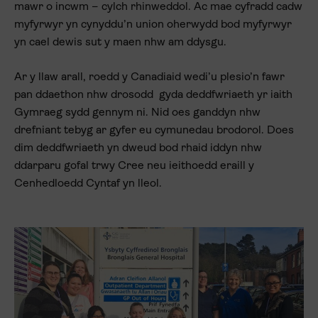
mawr o incwm – cylch rhinweddol. Ac mae cyfradd cadw
myfyrwyr yn cynyddu’n union oherwydd bod myfyrwyr
yn cael dewis sut y maen nhw am ddysgu.
Ar y llaw arall, roedd y Canadiaid wedi’u plesio’n fawr
pan ddaethon nhw drosodd gyda deddfwriaeth yr iaith
Gymraeg sydd gennym ni. Nid oes ganddyn nhw
drefniant tebyg ar gyfer eu cymunedau brodorol. Does
dim deddfwriaeth yn dweud bod rhaid iddyn nhw
ddarparu gofal trwy Cree neu ieithoedd eraill y
Cenhedloedd Cyntaf yn lleol.