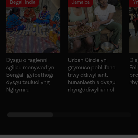
Begal, India
Jamaica
Yr
Dysgu o raglenni
Urban Circle yn
Dis
sgiliau menywod yn
grymuso pobl ifanc
Fel
Bengal i gyfoethogi
trwy ddiwylliant,
pro
dysgu teuluol yng
hunaniaeth a dysgu
rhy
Nghymru
rhyngddiwylliannol