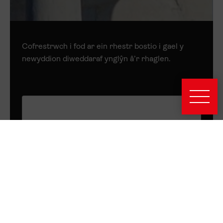
Cofrestrwch i fod ar ein rhestr bostio i gael y
newyddion diweddaraf ynglŷn â’r rhaglen.
Drwy gofrestru, rydych chi’n cytuno â’n
polisi
preifatrwyddy
, gan gynnwys trosglwyddo eich gwybodaeth
i’n platfform marchnata, Mailchimp. Gallwch ddad-
danysgrifio ar unrhyw adeg.