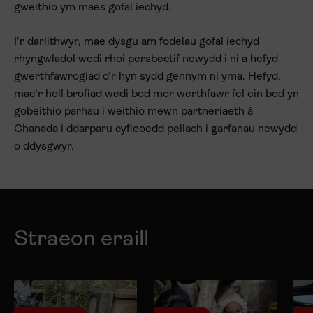
gweithio ym maes gofal iechyd.
I’r darlithwyr, mae dysgu am fodelau gofal iechyd
rhyngwladol wedi rhoi persbectif newydd i ni a hefyd
gwerthfawrogiad o’r hyn sydd gennym ni yma. Hefyd,
mae’r holl brofiad wedi bod mor werthfawr fel ein bod yn
gobeithio parhau i weithio mewn partneriaeth â
Chanada i ddarparu cyfleoedd pellach i garfanau newydd
o ddysgwyr.
Straeon eraill