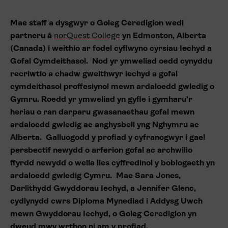
Mae staff a dysgwyr o Goleg Ceredigion wedi
partneru â
norQuest College
yn Edmonton, Alberta
(Canada) i weithio ar fodel cyflwyno cyrsiau Iechyd a
Gofal Cymdeithasol. Nod yr ymweliad oedd cynyddu
recriwtio a chadw gweithwyr iechyd a gofal
cymdeithasol proffesiynol mewn ardaloedd gwledig o
Gymru. Roedd yr ymweliad yn gyfle i gymharu’r
heriau o ran darparu gwasanaethau gofal mewn
ardaloedd gwledig ac anghysbell yng Nghymru ac
Alberta. Galluogodd y profiad y cyfranogwyr i gael
persbectif newydd o arferion gofal ac archwilio
ffyrdd newydd o wella lles cyffredinol y boblogaeth yn
ardaloedd gwledig Cymru.
Mae Sara Jones,
Darlithydd Gwyddorau Iechyd, a Jennifer Glenc,
cydlynydd cwrs Diploma Mynediad i Addysg Uwch
mewn Gwyddorau Iechyd, o Goleg Ceredigion yn
dweud mwy wrthon ni am y profiad.