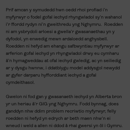
Prif amcan y symudedd hwn oedd rhoi profiad i’n
myfyrwyr o fodel gofal iechyd rhyngwladol sy’n wahanol
i’r ffordd rydyn ni’n gweithredu yng Nghymru. Roedden
ni am ysbrydoli arloesi a gwella’r gwasanaethau yn y
dyfodol, yn enwedig mewn ardaloedd anghysbell.
Roedden ni hefyd am ehangu safbwyntiau myfyrwyr ar
arferion gofal iechyd yn rhyngwladol drwy eu cymharu
â’n hymagweddau at ofal iechyd gwledig, ac yn seiliedig
ar y dysgu hwnnw, i ddatblygu model addysgol newydd
ar gyfer darparu hyfforddiant iechyd a gofal
cymdeithasol.
Gwelon ni fod gan y gwasanaeth iechyd yn Alberta bron
yr un heriau â’r GIG yng Nghymru. Fodd bynnag, does
ganddyn nhw ddim problem recriwtio myfyrwyr, felly
roedden ni hefyd yn edrych ar beth maen nhw’n ei
wneud i weld a allen ni ddod â rhai gwersi yn ôl i Gymru.