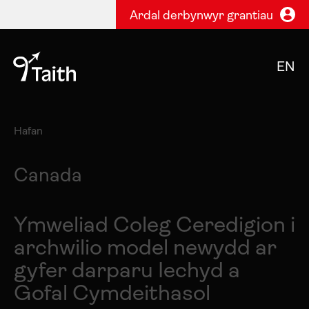
Ardal derbynwyr grantiau
EN
Hafan
Canada
Ymweliad Coleg Ceredigion i
archwilio model newydd ar
gyfer darparu Iechyd a
Gofal Cymdeithasol