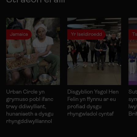
Jamaica
Yr Iseldiroedd
Ts
Urban Circle yn
Disgyblion Ysgol Hen
Sut
grymuso pobl ifanc
Felin yn ffynnu ar eu
sy
trwy ddiwylliant,
profiad dysgu
lwy
hunaniaeth a dysgu
rhyngwladol cyntaf
Bri
rhyngddiwylliannol