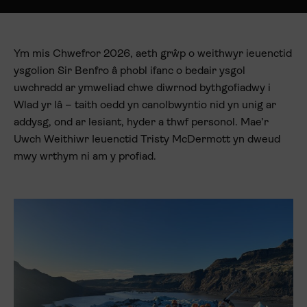
Ym mis Chwefror 2026, aeth grŵp o weithwyr ieuenctid
ysgolion Sir Benfro â phobl ifanc o bedair ysgol
uwchradd ar ymweliad chwe diwrnod bythgofiadwy i
Wlad yr Iâ – taith oedd yn canolbwyntio nid yn unig ar
addysg, ond ar lesiant, hyder a thwf personol. Mae’r
Uwch Weithiwr Ieuenctid Tristy McDermott yn dweud
mwy wrthym ni am y profiad.