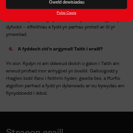
Gweld dewisiadau
anogodd y bobl ifanc i weld eu hunain fel dinasyddion
byd-eang. Mae’r twf a welon ni yn ystod y daith eisoes yn
Polisi Cwcis
llunio eu hyder, eu gwydnwch a’u dyheadau ar gyfer y
dyfodol – effeithiau a fydd yn parhau ymhell ar ôl yr
ymweliad.
A fyddech chi’n argymell Taith i eraill?
Yn sicr. Rydyn ni am ddweud diolch o galon i Taith am
wneud profiad mor anhygoel yn bosibl. Galluogodd y
rhaglen bobl ifanc i feithrin hyder, gwella lles, a ffurfio
atgofion parhaol a fydd yn dylanwadu ar eu bywydau am
flynyddoedd i ddod.
Straeon eraill