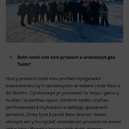
Beth oedd nod eich prosiect a ariannwyd gan
Taith?
Nod y prosiect oedd creu profiad rhyngwladol
trawsnewidiol sy’n canolbwyntio ar lesiant i bobl ifanc o
Sir Benfro. Cynlluniwyd yr ymweliad i’w helpu i gamu y
tu allan i’w parthau cysur, meithrin hyder, cryfhau
perthnasoedd â chyfoedion a datblygu gwydnwch
personol. Drwy fynd â phobl ifanc dramor, llawer
ohonynt am y tro cyntaf, ceisiodd ein prosiect roi amser