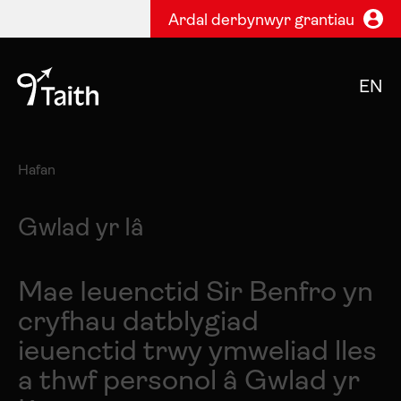
Ardal derbynwyr grantiau
EN
Hafan
Gwlad yr Iâ
Mae Ieuenctid Sir Benfro yn
cryfhau datblygiad
ieuenctid trwy ymweliad lles
a thwf personol â Gwlad yr