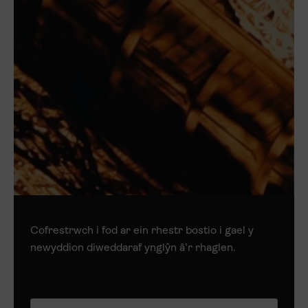
Cofrestrwch i fod ar ein rhestr bostio i gael y
newyddion diweddaraf ynglŷn â’r rhaglen.