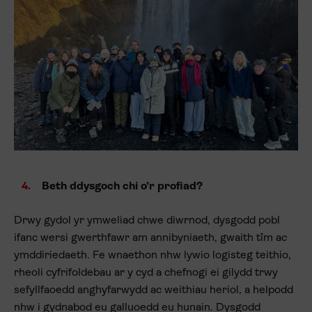
Beth ddysgoch chi o’r profiad?
Drwy gydol yr ymweliad chwe diwrnod, dysgodd pobl
ifanc wersi gwerthfawr am annibyniaeth, gwaith tîm ac
ymddiriedaeth. Fe wnaethon nhw lywio logisteg teithio,
rheoli cyfrifoldebau ar y cyd a chefnogi ei gilydd trwy
sefyllfaoedd anghyfarwydd ac weithiau heriol, a helpodd
nhw i gydnabod eu galluoedd eu hunain. Dysgodd