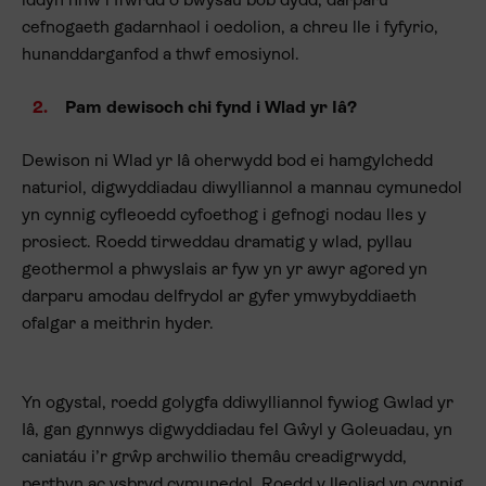
iddyn nhw i ffwrdd o bwysau bob dydd, darparu
cefnogaeth gadarnhaol i oedolion, a chreu lle i fyfyrio,
hunanddarganfod a thwf emosiynol.
Pam dewisoch chi fynd i Wlad yr Iâ?
Dewison ni Wlad yr Iâ oherwydd bod ei hamgylchedd
naturiol, digwyddiadau diwylliannol a mannau cymunedol
yn cynnig cyfleoedd cyfoethog i gefnogi nodau lles y
prosiect. Roedd tirweddau dramatig y wlad, pyllau
geothermol a phwyslais ar fyw yn yr awyr agored yn
darparu amodau delfrydol ar gyfer ymwybyddiaeth
ofalgar a meithrin hyder.
Yn ogystal, roedd golygfa ddiwylliannol fywiog Gwlad yr
Iâ, gan gynnwys digwyddiadau fel Gŵyl y Goleuadau, yn
caniatáu i’r grŵp archwilio themâu creadigrwydd,
perthyn ac ysbryd cymunedol. Roedd y lleoliad yn cynnig