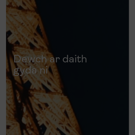
Dewch ar daith
gyda ni