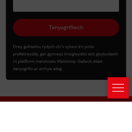
Drwy gofrestru, rydych chi’n cytuno â’n
polisi
preifatrwyddy
, gan gynnwys trosglwyddo eich gwybodaeth
i’n platfform marchnata, Mailchimp. Gallwch ddad-
danysgrifio ar unrhyw adeg.
Am y wefan hon