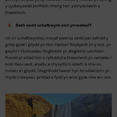
y cydbwysedd perffaith rhwng her, ysbrydoliaeth a
thawelwch.
Beth oedd uchafbwynt eich ymweliad?
Un o’r uchafbwyntiau mwyaf pwerus oedd pan safodd y
grŵp gyda’i gilydd yn Hen Harbwr Reykjavík yn y nos, yn
gwylio’r Goleuadau Gogleddol yn disgleirio uwchben.
Roedd yr eiliad hon o ryfeddod a thawelwch yn caniatáu i
bobl ifanc oedi, anadlu a chysylltu’n ddwfn â nhw eu
hunain a’i gilydd. Disgrifiodd llawer hyn fel eiliad brin yn
rhydd o bwysau, profiad a fydd yn aros gyda nhw am oes.